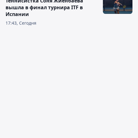
Теннисистка Соня Жиенбаева
вышла в финал турнира ITF в
Испании
17:43, Сегодня