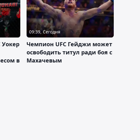
09:39, Сегодня
 Уокер
Чемпион UFC Гейджи может
освободить титул ради боя с
есом в
Махачевым