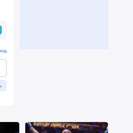
ход
ь