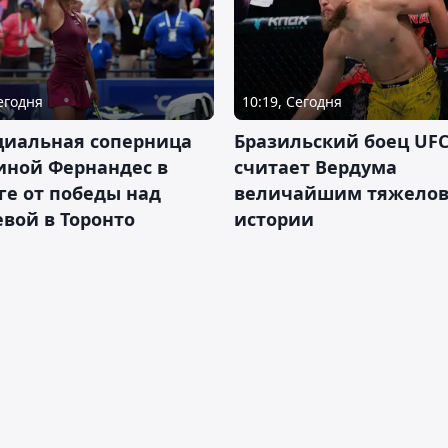
Сегодня
10:19, Сегодня
циальная соперница
Бразильский боец UFC
иной Фернандес в
считает Вердума
ге от победы над
величайшим тяжелов
вой в Торонто
истории