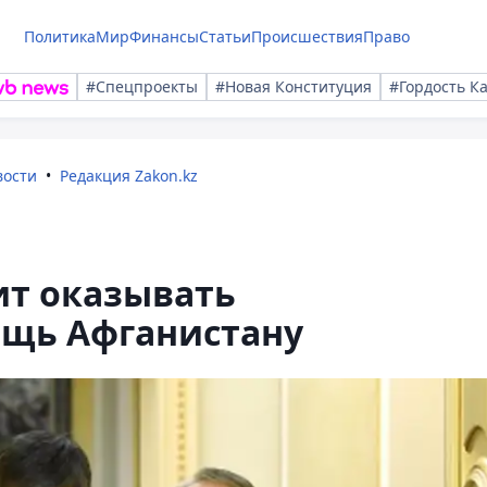
Политика
Мир
Финансы
Статьи
Происшествия
Право
#Спецпроекты
#Новая Конституция
#Гордость К
вости
Редакция Zakon.kz
ит оказывать
щь Афганистану