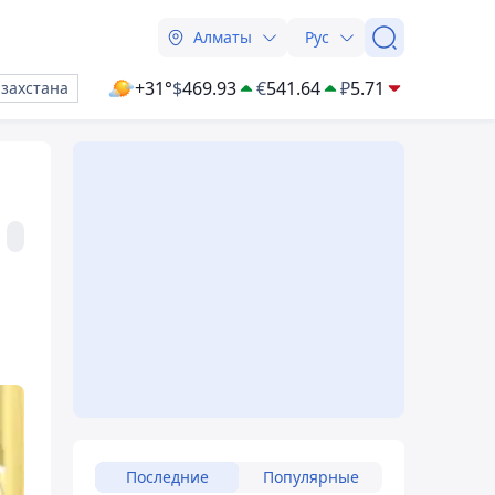
Алматы
Рус
+31°
$
469.93
€
541.64
₽
5.71
азахстана
Последние
Популярные