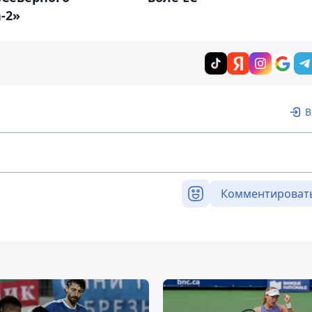
-2»
В
Комментироват