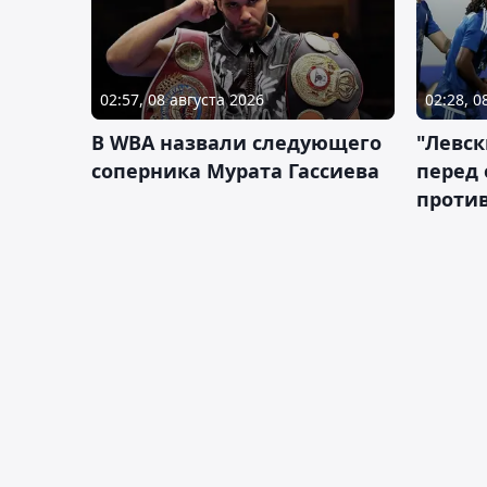
02:57, 08 августа 2026
02:28, 0
В WBA назвали следующего
"Левск
соперника Мурата Гассиева
перед
против