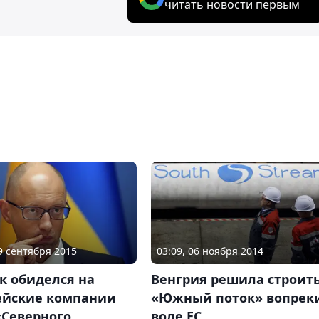
читать новости первым
19 сентября 2015
03:09, 06 ноября 2014
к обиделся на
Венгрия решила строит
ейские компании
«Южный поток» вопрек
«Северного
воле ЕС