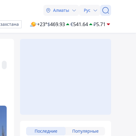
Алматы
Рус
+23°
$
469.93
€
541.64
₽
5.71
азахстана
й
Последние
Популярные