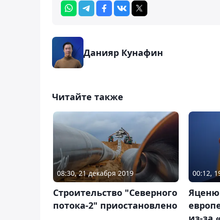
Данияр Кунафин
Читайте также
08:30, 21 декабря 2019
00:12, 
Строительство "Северного
Яценю
потока-2" приостановлено
европ
из-за 