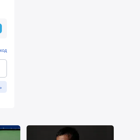
ход
ь