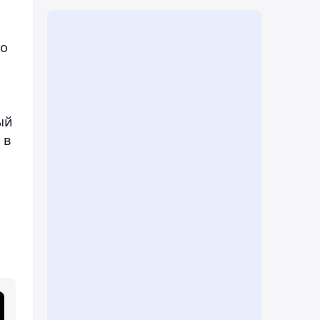
ко
ый
 в