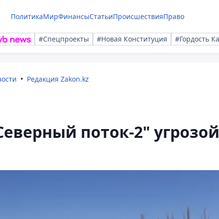
Политика
Мир
Финансы
Статьи
Происшествия
Право
#Спецпроекты
#Новая Конституция
#Гордость К
вости
Редакция Zakon.kz
Северный поток-2" угрозо