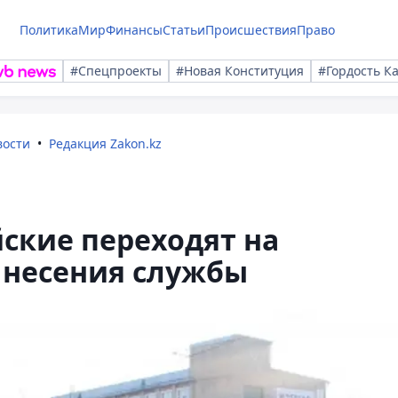
Политика
Мир
Финансы
Статьи
Происшествия
Право
#Спецпроекты
#Новая Конституция
#Гордость К
вости
Редакция Zakon.kz
ские переходят на
 несения службы