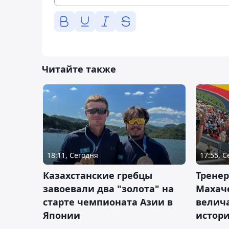
Читайте также
18:11, Сегодня
17:55, 
Казахстанские гребцы
Тренер
завоевали два "золота" на
Махач
старте чемпионата Азии в
велич
Японии
истор