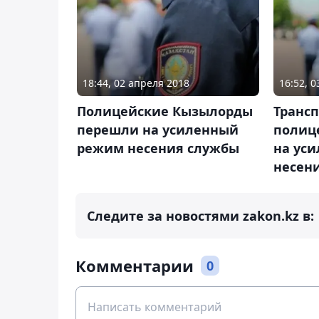
18:44, 02 апреля 2018
16:52, 
Полицейские Кызылорды
Транс
перешли на усиленный
полиц
режим несения службы
на ус
несен
Следите за новостями zakon.kz в:
Комментарии
0