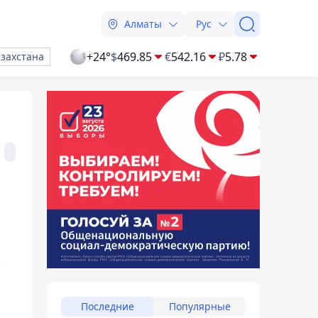
Алматы
Рус
+24°
$
469.85
€
542.16
₽
5.78
азахстана
Последние
Популярные