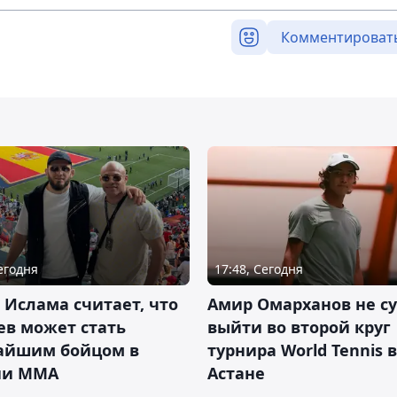
Комментироват
Сегодня
17:48, Сегодня
 Ислама считает, что
Амир Омарханов не с
ев может стать
выйти во второй круг
айшим бойцом в
турнира World Tennis в
ии ММА
Астане