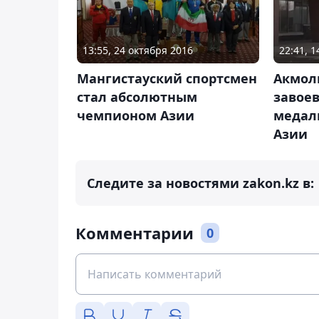
13:55, 24 октября 2016
22:41, 1
Мангиcтауский спортсмен
Акмол
стал абсолютным
завое
чемпионом Азии
медал
Азии
Следите за новостями zakon.kz в:
Комментарии
0