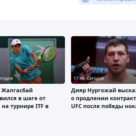
Сегодня
17:49, Сегодня
 Жалгасбай
Дияр Нургожай выска
вился в шаге от
о продлении контракт
 на турнире ITF в
UFC после победы но