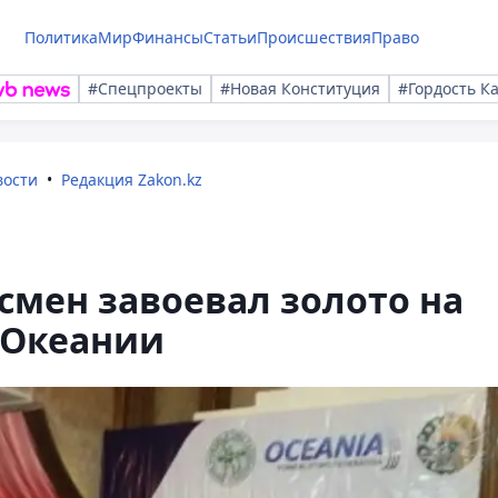
Политика
Мир
Финансы
Статьи
Происшествия
Право
#Спецпроекты
#Новая Конституция
#Гордость К
вости
Редакция Zakon.kz
мен завоевал золото на
 Океании