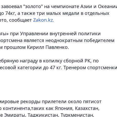
завоевал "золото" на чемпионате Азии и Океани
до 74кг, а также три малых медали в отдельных
ото, сообщает
Zakon.kz.
ғы» при Управлении внутренней политики
портсмена является неоднократным победителем
ом прошлом Кирилл Павленко.
бряную награду в копилку сборной РК, по
есовой категории до 47 кг. Тренером спортсменк
мировые рекорды прилетели около пятисот
о континента,таких как Япония, Казахстан,
ие Эмираты, Таджикистан, Туркменистан,