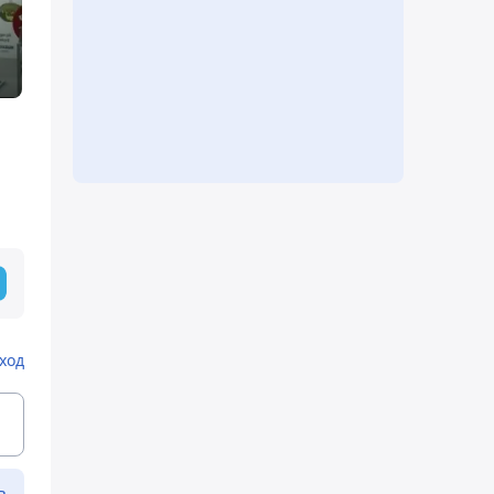
ход
ь