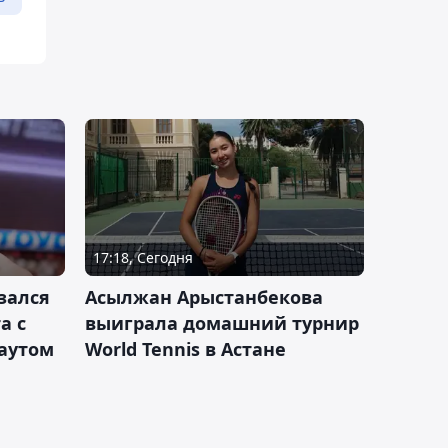
17:18, Сегодня
зался
Асылжан Арыстанбекова
а с
выиграла домашний турнир
каутом
World Tennis в Астане