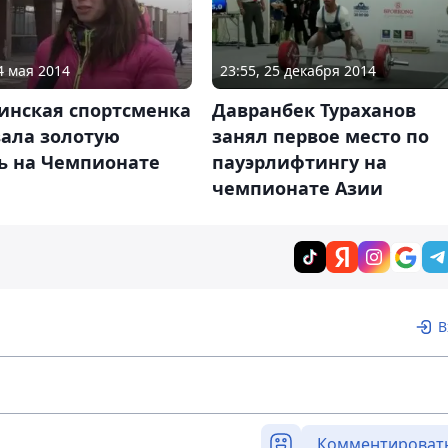
4 мая 2014
23:55, 25 декабря 2014
инская спортсменка
Давранбек Тураханов
вала золотую
занял первое место по
ь на Чемпионате
пауэрлифтингу на
чемпионате Азии
В
Комментироват