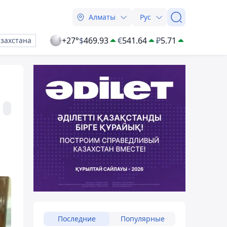
Алматы
Рус
+27°
$
469.93
€
541.64
₽
5.71
азахстана
Последние
Популярные