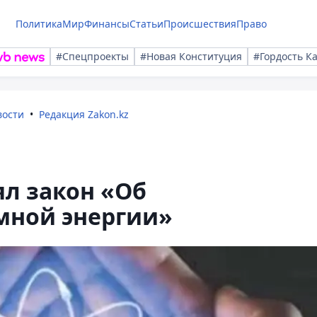
Политика
Мир
Финансы
Статьи
Происшествия
Право
#Спецпроекты
#Новая Конституция
#Гордость К
вости
Редакция Zakon.kz
л закон «Об
мной энергии»