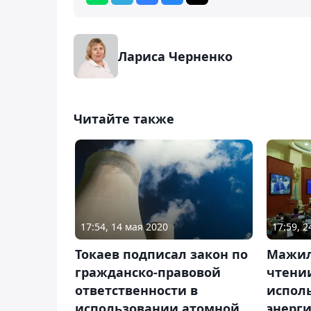
Лариса Черненко
Читайте также
17:54, 14 мая 2020
17:59, 
Токаев подписал закон по
Мажил
гражданско-правовой
чтении
ответственности в
испол
использовании атомной
энерг