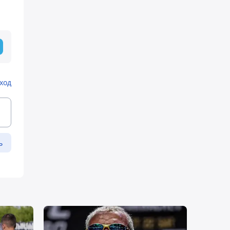
ход
ь