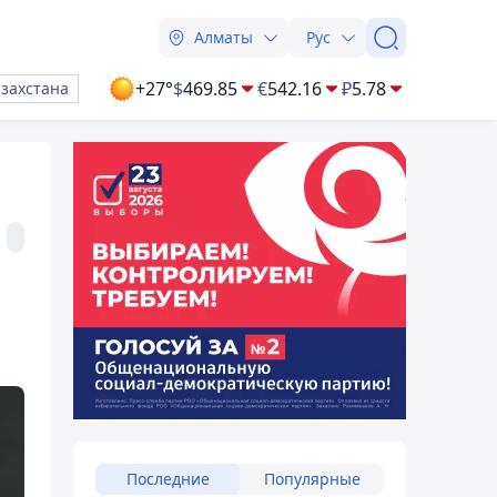
Алматы
Рус
+27°
$
469.85
€
542.16
₽
5.78
азахстана
Последние
Популярные