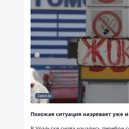
Zakon.kz
Похожая ситуация назревает уже и 
В Уральске снова начались перебои 