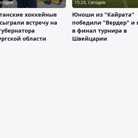
Сегодня
15:23, Сегодня
станские хоккейные
Юноши из "Кайрата"
сыграли встречу на
победили "Вердер" и
губернатора
в финал турнира в
ргской области
Швейцарии