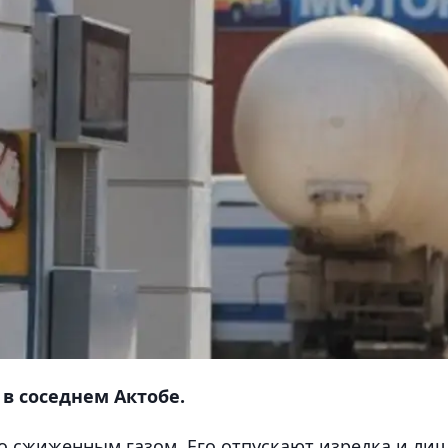
в соседнем Актобе.
со сжиженным газом. Его отпускают изредка и ли