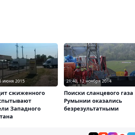
26 июня 2015
21:40, 12 ноября 2014
ит сжиженного
Поиски сланцевого газа 
испытывают
Румынии оказались
ели Западного
безрезультатными
стана