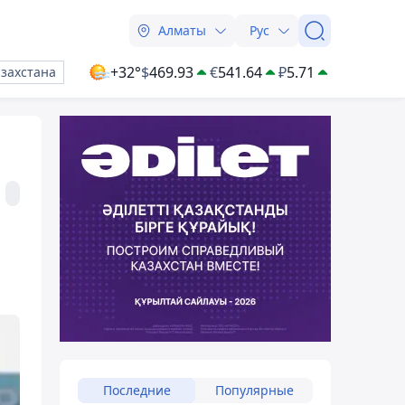
Алматы
Рус
+32°
$
469.93
€
541.64
₽
5.71
азахстана
Последние
Популярные