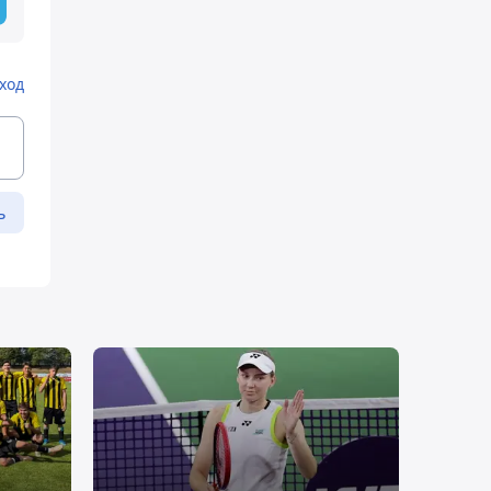
ход
ь