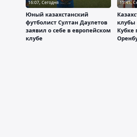
16:07, Сегодня
15:45, 
Юный казахстанский
Казах
футболист Султан Даулетов
клубы 
заявил о себе в европейском
Кубке 
клубе
Оренбу