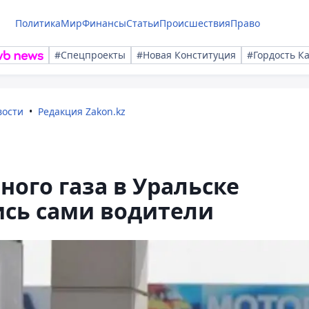
Политика
Мир
Финансы
Статьи
Происшествия
Право
#Спецпроекты
#Новая Конституция
#Гордость К
вости
Редакция Zakon.kz
ого газа в Уральске
сь сами водители