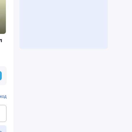
л
ход
ь