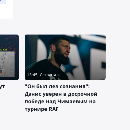
13:45, Сегодня
ут
"Он был лез сознания":
Дэнис уверен в досрочной
победе над Чимаевым на
турнире RAF