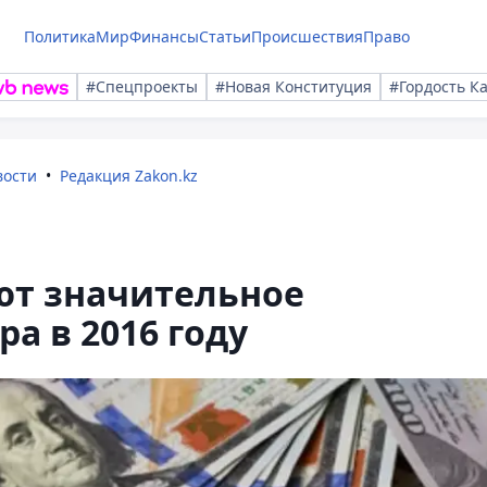
Политика
Мир
Финансы
Статьи
Происшествия
Право
#Спецпроекты
#Новая Конституция
#Гордость К
вости
Редакция Zakon.kz
ют значительное
а в 2016 году