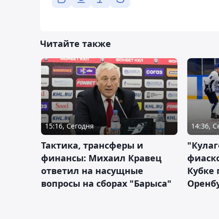
Читайте также
15:16, Сегодня
14:36, 
Тактика, трансферы и
"Кулаг
финансы: Михаил Кравец
фиаско
ответил на насущные
Кубке 
вопросы на сборах "Барыса"
Оренбу