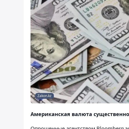
Zakon.kz
Американская валюта существенно
Опрошенные агентством Bloomberg э