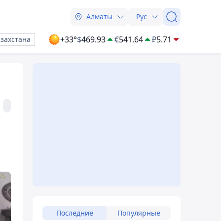
Алматы
Рус
+33°
$
469.93
€
541.64
₽
5.71
азахстана
Последние
Популярные