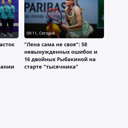
09:11, Сегодня
асток
"Лена сама не своя": 58
невынужденных ошибок и
16 двойных Рыбакиной на
мании
старте "тысячника"