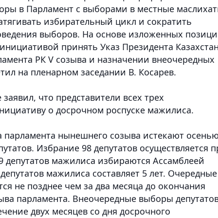
оры в Парламент с выборами в местные маслихат
затягивать избирательный цикл и сократить
оведения выборов.
На основе изложенных позиц
с инициативой принять Указ Президента Казахста
амента РК V созыва и назначении внеочередных
тил на пленарном заседании В. Косарев.
 заявил, что представители всех трех
нициативу о досрочном роспуске мажилиса.
 парламента нынешнего созыва истекают осень
епутатов. Избрание 98 депутатов осуществляется п
9 депутатов мажилиса избираются Ассамблеей
депутатов мажилиса составляет 5 лет. Очередные
ся не позднее чем за два месяца до окончания
ыва парламента. Внеочередные выборы депутато
чение двух месяцев со дня досрочного