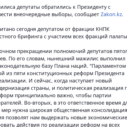
илиса депутаты обратились к Президенту с
вести внеочередные выборы,
сообщает
Zakon.kz
.
итано сегодня депутатом от фракции КНПК
стного брифинга с участием всех фракций палаты
рочном прекращении полномочий депутатов пято
рев.
По его словам, нынешний мажилис выполнил
аконодательную базу Плана наций.
"Парламентом
дой из пяти конституционных реформ Президента
ализации. И сейчас, когда наступает новый
дернизация страны, и политическая реализация 
реформ
принципиально важно, чтобы партии
ателей. Во-вторых, в это ответственное время д
 мер нужна широкая общественная консолидация
ия позволят нам выдержать новые экономически
овать действия по реализации реформ на всех