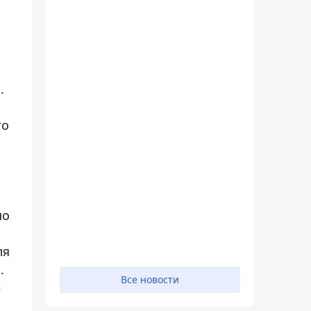
.
го
по
ля
.
Все новости
е