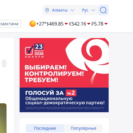
Алматы
Рус
+27°
$
469.85
€
542.16
₽
5.78
азахстана
Последние
Популярные