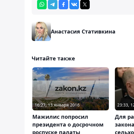
Анастасия Стативкина
Читайте также
16:27, 13 января 2016
23:33, 
Мажилис попросил
Для ра
президента о досрочном
закона
роспуске палаты
сельх