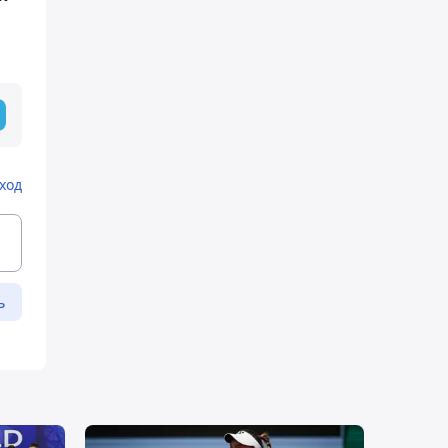
ход
ь