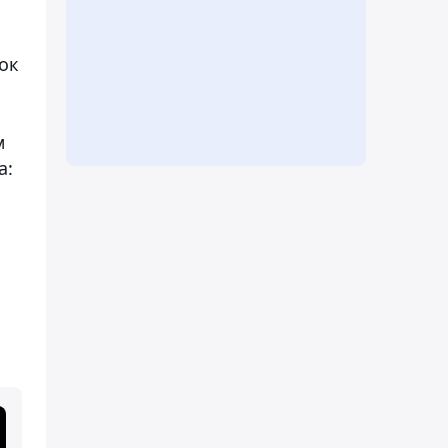
ок
м
а: