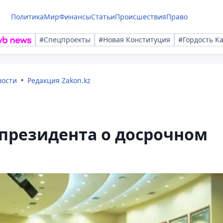
Политика
Мир
Финансы
Статьи
Происшествия
Право
#Спецпроекты
#Новая Конституция
#Гордость К
вости
Редакция Zakon.kz
президента о досрочном