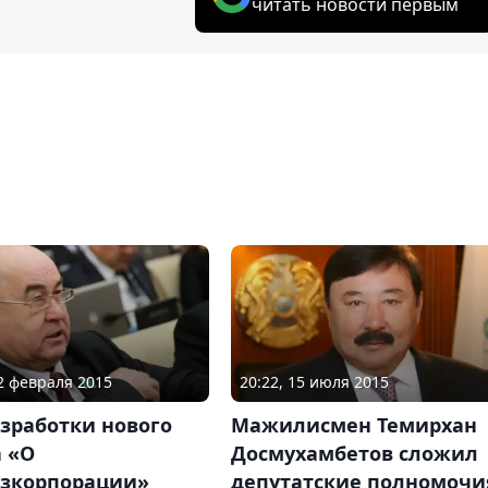
читать новости первым
12 февраля 2015
20:22, 15 июля 2015
зработки нового
Мажилисмен Темирхан
 «О
Досмухамбетов сложил
озкорпорации»
депутатские полномочи