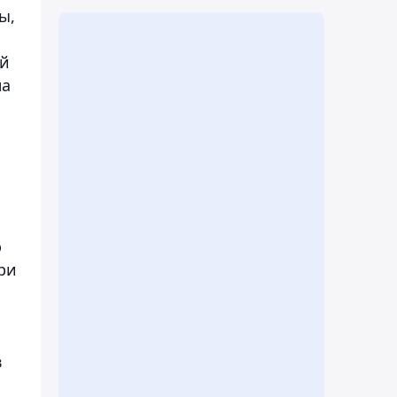
ы,
ий
на
ю
ри
в