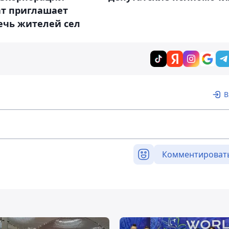
ат приглашает
ечь жителей сел
В
Комментироват