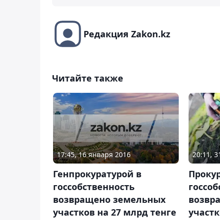
Редакция Zakon.kz
Читайте также
17:45, 16 января 2016
20:11, 
Генпрокуратурой в
Прокур
госсобственность
госсоб
возвращено земельных
возвр
участков на 27 млрд тенге
участк