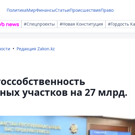
Политика
Мир
Финансы
Статьи
Происшествия
Право
#Спецпроекты
#Новая Конституция
#Гордость К
вости
Редакция Zakon.kz
госсобственность
ых участков на 27 млрд.