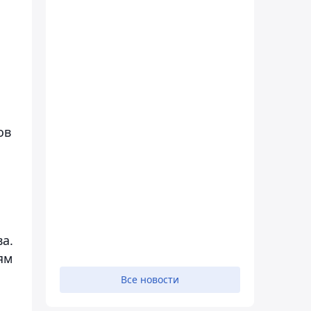
ов
а.
ям
Все новости