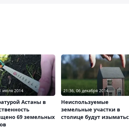
31 июля 2014
21:36, 06 декабря 2014
атурой Астаны в
Неиспользуемые
ственность
земельные участки в
ащено 69 земельных
столице будут изыматьс
ов