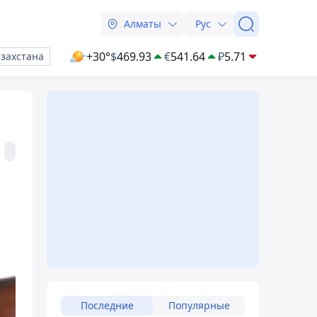
Алматы
Рус
+30°
$
469.93
€
541.64
₽
5.71
азахстана
Последние
Популярные