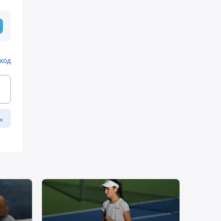
ход
ь