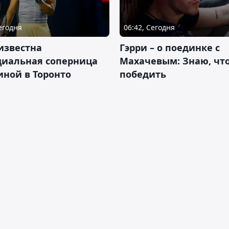
Сегодня
06:42, Сегодня
известна
Гэрри – о поединке с
циальная соперница
Махачевым: Знаю, что
ной в Торонто
победить