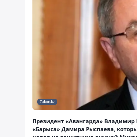
Zakon.kz
Президент «Авангарда» Владимир 
«Барыса» Дамира Рыспаева, которы
напал на защитника омичей Михал