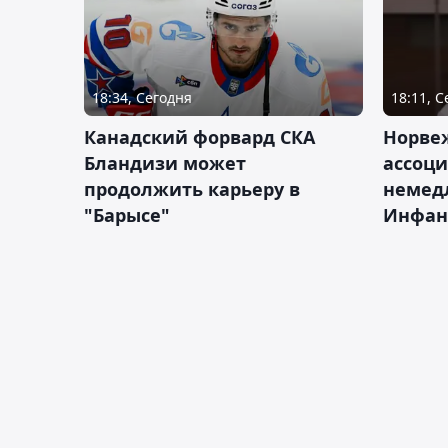
18:34, Сегодня
18:11, 
Канадский форвард СКА
Норве
Бландизи может
ассоци
продолжить карьеру в
немед
"Барысе"
Инфан