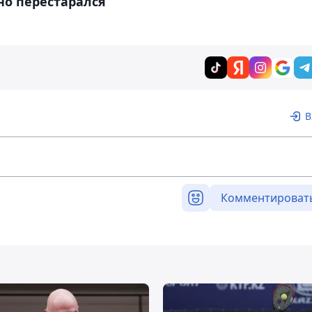
но перестарался
В
Комментироват