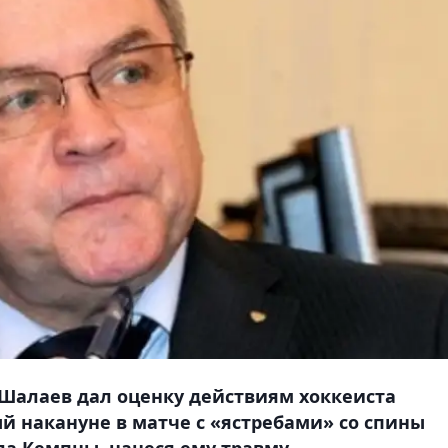
Шалаев дал оценку действиям хоккеиста
й накануне в матче с «ястребами» со спины
а Кемпны, нанеся ему травму.