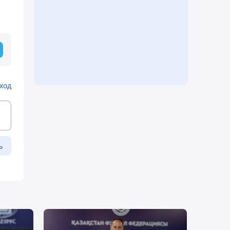
ход
ь