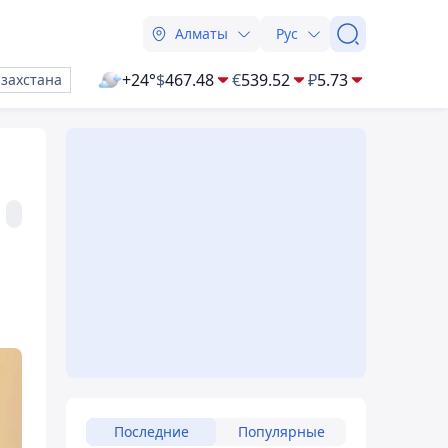
Алматы
Рус
+24°
$
467.48
€
539.52
₽
5.73
азахстана
Последние
Популярные