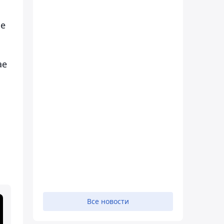
ое
ае
Все новости