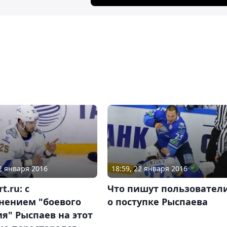
22 января 2016
18:59, 22 января 2016
t.ru: с
Что пишут пользовател
нением "боевого
о поступке Рыспаева
я" Рыспаев на этот