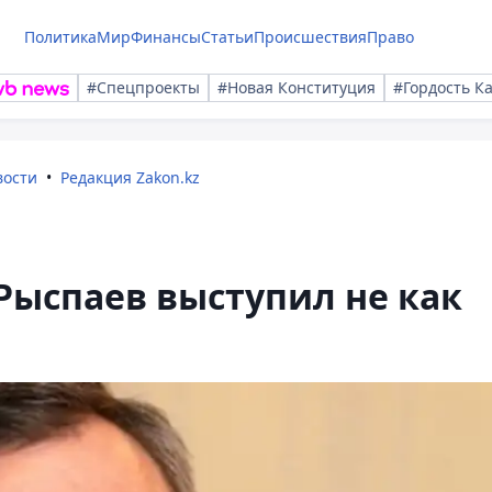
Политика
Мир
Финансы
Статьи
Происшествия
Право
#Спецпроекты
#Новая Конституция
#Гордость К
вости
Редакция Zakon.kz
Рыспаев выступил не как