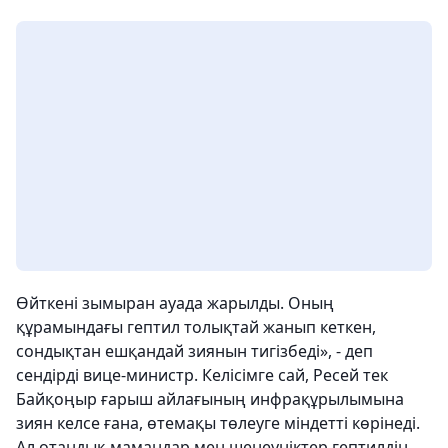
Өйткені зымыран ауада жарылды. Оның
құрамындағы гептил толықтай жанып кеткен,
сондықтан ешқандай зиянын тигізбеді»
, - деп
сендірді вице-министр. Келісімге сай, Ресей тек
Байқоңыр ғарыш айлағының инфрақұрылымына
зиян келсе ғана, өтемақы төлеуге міндетті көрінеді.
Ал отандық мамандар мен шенеуніктер гептилдің