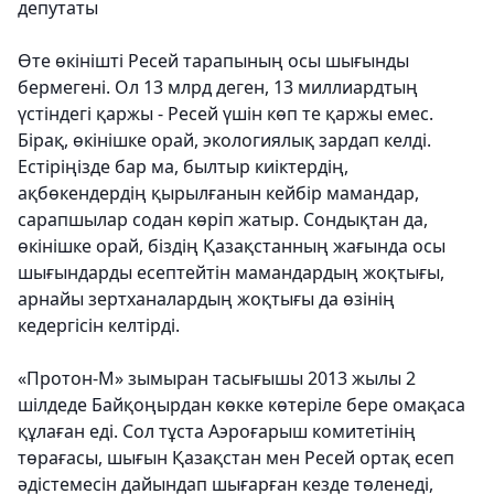
депутаты
Өте өкінішті Ресей тарапының осы шығынды
бермегені. Ол 13 млрд деген, 13 миллиардтың
үстіндегі қаржы - Ресей үшін көп те қаржы емес.
Бірақ, өкінішке орай, экологиялық зардап келді.
Естіріңізде бар ма, былтыр киіктердің,
ақбөкендердің қырылғанын кейбір мамандар,
сарапшылар содан көріп жатыр. Сондықтан да,
өкінішке орай, біздің Қазақстанның жағында осы
шығындарды есептейтін мамандардың жоқтығы,
арнайы зертханалардың жоқтығы да өзінің
кедергісін келтірді.
«Протон-М» зымыран тасығышы 2013 жылы 2
шілдеде Байқоңырдан көкке көтеріле бере омақаса
құлаған еді. Сол тұста Аэроғарыш комитетінің
төрағасы, шығын Қазақстан мен Ресей ортақ есеп
әдістемесін дайындап шығарған кезде төленеді,