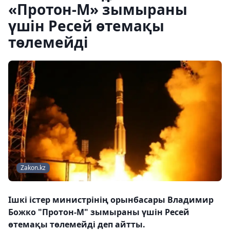
«Протон-М» зымыраны
үшін Ресей өтемақы
төлемейді
Zakon.kz
Ішкі істер министрінің орынбасары Владимир
Божко "Протон-М" зымыраны үшін Ресей
өтемақы төлемейді деп айтты.