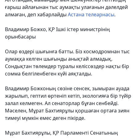
ғарыш айлағынан тыс аумақты улағанын дәлелдей
алмаған, деп хабарлайды
Астана телеарнасы
.
Владимир Божко, ҚР Ішкі істер министрінің
орынбасары
Олар өздері шығынға батты.
Біз космодромнан тыс
аумаққа келген шығынды анықтай алмадық.
Сондықтан төлемдер туралы келіссөздер нақты бір
сомма белгіленбеген күйі аяқталды.
Владимир Божконың сөзіне сенсек, зымыран ауада
жарылып, гептил өртеніп кетіп, экологияға бір түйір
залал келмеген. Ал сенаторлар бұған сенбейді.
Мәселен, Мұрат Бахтиярұлы қоршаған ортаға зиян
тимеуі мүмкін емес деген пікірде.
Мұрат Бахтиярұлы, ҚР Парламенті Сенатының