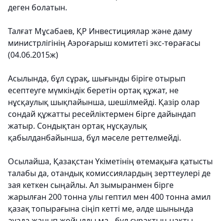
деген болатын.
Талғат Мұсабаев, ҚР Инвестициялар және даму
министрлігінің Аэроғарыш комитеті экс-төрағасы
(04.06.2015ж)
Асылында, бұл сұрақ, шығынды біріге отырып
есептеуге мүмкіндік беретін ортақ құжат, не
нұсқаулық шықпайынша, шешілмейді. Қазір олар
сондай құжатты ресейліктермен бірге дайындап
жатыр. Сондықтан ортақ нұсқаулық
қабылданбайынша, бұл мәселе реттелмейді.
Осылайша, Қазақстан Үкіметінің өтемақыға қатысты
талабы да, отандық комиссиялардың зерттеулері де
зая кеткен сыңайлы. Ал зымыранмен бірге
жарылған 200 тонна улы гептил мен 400 тонна амил
қазақ топырағына сіңіп кетті ме, әлде шынында
ауада жанып жойылды ма - бұл сұрақтың нақты