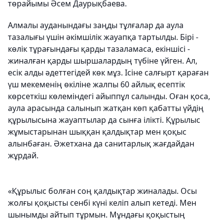
төрайымы Әсем Даурықбаева.
Алмалы ауданындағы заңды тұлғалар да аула
тазалығы үшін әкімшілік жауапқа тартылды. Бірі -
көлік тұрағындағы қарды тазаламаса, екіншісі -
жиналған қарды шыршалардың түбіне үйген. Ал,
есік алды әдеттегідей көк мұз. Ісіне салғырт қараған
үш мекеменің өкіліне жалпы 60 айлық есептік
көрсеткіш көлеміндегі айыппұл салынды. Оған қоса,
аула арасында салынып жатқан көп қабатты үйдің
құрылысына жауаптылар да сынға ілікті. Құрылыс
жұмыстарынан шыққан қалдықтар мен қоқыс
алынбаған. Әжетхана да санитарлық жағдайдан
жұрдай.
«Құрылыс болған соң қалдықтар жиналады. Осы
жолғы қоқысты сенбі күні келіп алып кетеді. Мен
шынымды айтып тұрмын. Мұндағы қоқыстың