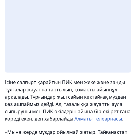
Ісіне салғырт қарайтын ПИК мен жеке және заңды
тұлғалар жауапқа тартылып, қомақты айыппұл
арқалады.
Тұрғындар жыл сайын көктайғақ мұздан
көз ашпаймыз дейді. Ал, тазалыққа жауапты аула
сыпырушы мен ПИК өкілдерін айына бір-екі рет ғана
көреді екен,
деп хабарлайды
Алматы телеарнасы
.
«Мына жерде мұздар ойылмай жатыр. Тайғанақтап