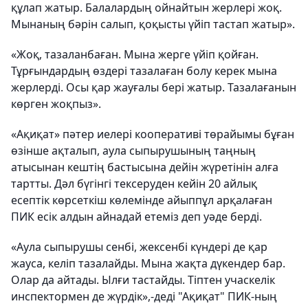
құлап жатыр. Балалардың ойнайтын жерлері жоқ.
Мынаның бәрін салып, қоқысты үйіп тастап жатыр».
«Жоқ, тазаланбаған. Мына жерге үйіп қойған.
Тұрғындардың өздері тазалаған болу керек мына
жерлерді. Осы қар жауғалы бері жатыр. Тазалағанын
көрген жоқпыз».
«Ақиқат» пәтер иелері кооперативі төрайымы бұған
өзінше ақталып, аула сыпырушының таңның
атысынан кештің бастысына дейін жүретінін алға
тартты.
Дәл бүгінгі тексеруден кейін 20 айлық
есептік көрсеткіш көлемінде айыппұл арқалаған
ПИК есік алдын айнадай етеміз деп уәде берді.
«Аула сыпырушы сенбі, жексенбі күндері де қар
жауса, келіп тазалайды. Мына жақта дүкендер бар.
Олар да айтады. Ылғи тастайды. Тіптен учаскелік
инспектормен де жүрдік»,-деді "Ақиқат" ПИК-ның