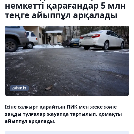
немкетті қарағандар 5 млн
теңге айыппұл арқалады
Zakon.kz
Ісіне салғырт қарайтын ПИК мен жеке және
заңды тұлғалар жауапқа тартылып, қомақты
айыппұл арқалады.