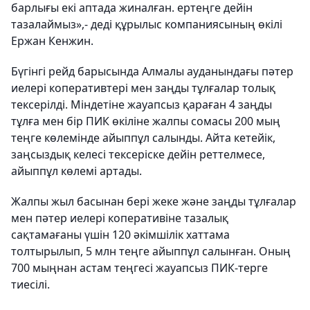
барлығы екі аптада жиналған. ертеңге дейін
тазалаймыз»,- деді құрылыс компаниясының өкілі
Ержан Кенжин.
Бүгінгі рейд барысында Алмалы ауданындағы пәтер
иелері коперативтері мен заңды тұлғалар толық
тексерілді. Міндетіне жауапсыз қараған 4 заңды
тұлға мен бір ПИК өкіліне жалпы сомасы 200 мың
теңге көлемінде айыппұл салынды. Айта кетейік,
заңсыздық келесі тексеріске дейін реттелмесе,
айыппұл көлемі артады.
Жалпы жыл басынан бері жеке және заңды тұлғалар
мен пәтер иелері коперативіне тазалық
сақтамағаны үшін 120 әкімшілік хаттама
толтырылып, 5 млн теңге айыппұл салынған. Оның
700 мыңнан астам теңгесі жауапсыз ПИК-терге
тиесілі.