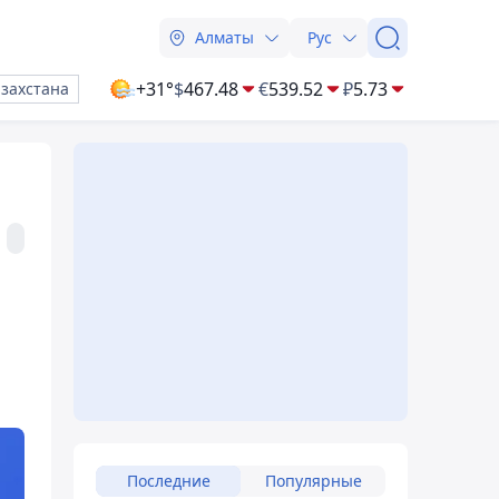
Алматы
Рус
+31°
$
467.48
€
539.52
₽
5.73
азахстана
Последние
Популярные