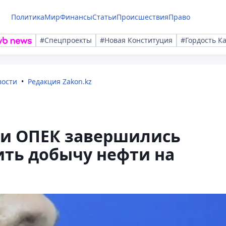
Политика
Мир
Финансы
Статьи
Происшествия
Право
#Спецпроекты
#Новая Конституция
#Гордость К
вости
Редакция Zakon.kz
 и ОПЕК завершились
ть добычу нефти на