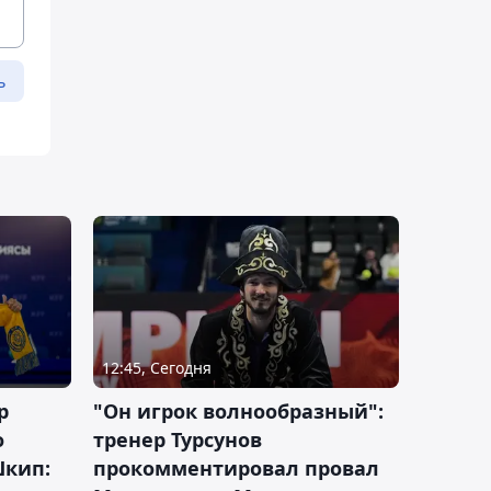
ь
12:45, Сегодня
р
"Он игрок волнообразный":
о
тренер Турсунов
Шкип:
прокомментировал провал