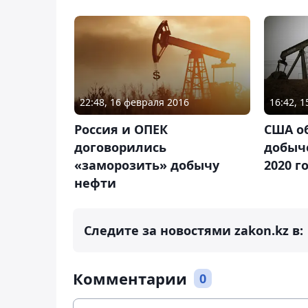
22:48, 16 февраля 2016
16:42, 
Россия и ОПЕК
США об
договорились
добыч
«заморозить» добычу
2020 г
нефти
Следите за новостями zakon.kz в:
Комментарии
0