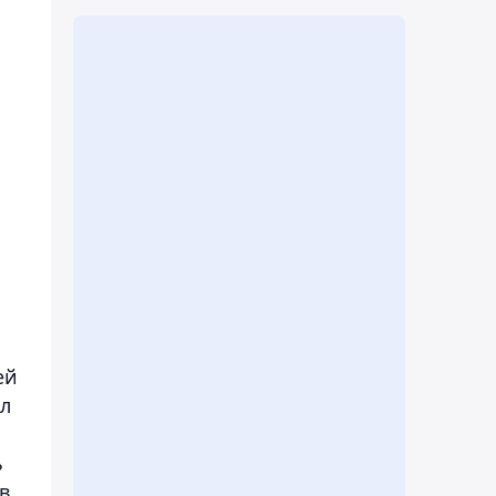
ей
ял
ь
в