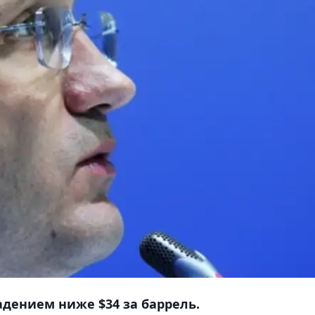
адением ниже $34 за баррель.