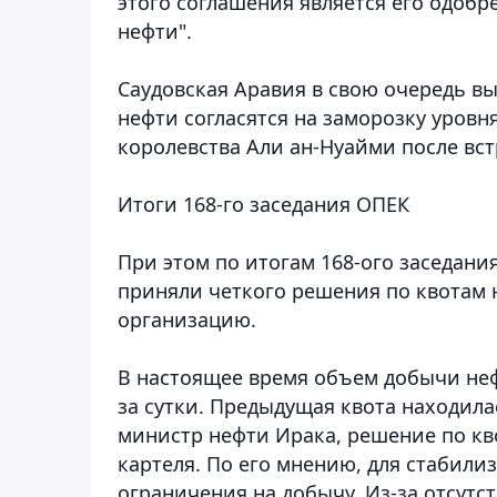
этого соглашения является его одоб
нефти".
Саудовская Аравия в свою очередь вы
нефти согласятся на заморозку уровн
королевства Али ан-Нуайми после вст
Итоги 168-го заседания ОПЕК
При этом по итогам 168-ого заседани
приняли четкого решения по квотам н
организацию.
В настоящее время объем добычи неф
за сутки. Предыдущая квота находилас
министр нефти Ирака, решение по кв
картеля. По его мнению, для стабили
ограничения на добычу. Из-за отсутс