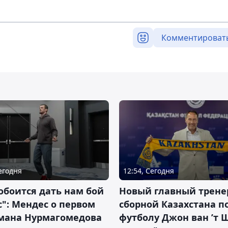
Комментироват
Сегодня
12:54, Сегодня
обоится дать нам бой
Новый главный трене
с": Мендес о первом
сборной Казахстана п
смана Нурмагомедова
футболу Джон ван ’т 