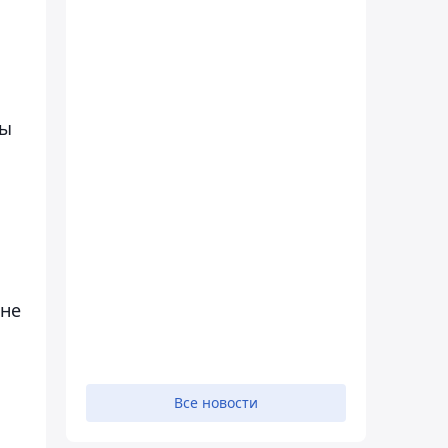
ты
 не
Все новости