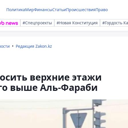
Политика
Мир
Финансы
Статьи
Происшествия
Право
#Спецпроекты
#Новая Конституция
#Гордость К
вости
Редакция Zakon.kz
осить верхние этажи
го выше Аль-Фараби