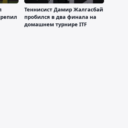
л
Теннисист Дамир Жалгасбай
крепил
пробился в два финала на
домашнем турнире ITF