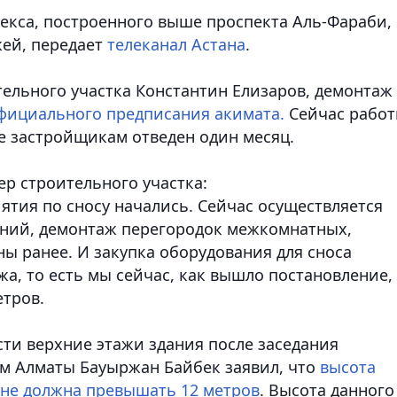
кса, построенного выше проспекта Аль-Фараби,
жей
, передает
телеканал Астана
.
ельного участка Константин Елизаров, демонтаж
фициального предписания акимата.
Сейчас рабо
е застройщикам отведен один месяц.
р строительного участка:
ятия по сносу начались. Сейчас осуществляется
иний, демонтаж перегородок межкомнатных,
ы ранее. И закупка оборудования для сноса
жа, то есть мы сейчас, как вышло постановление,
етров.
ти верхние этажи здания после заседания
им Алматы Бауыржан Байбек заявил, что
высота
 не должна превышать 12 метров
. Высота данного