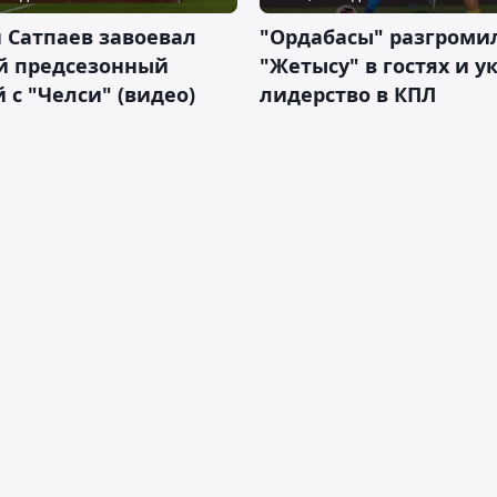
 Сатпаев завоевал
"Ордабасы" разгроми
й предсезонный
"Жетысу" в гостях и у
 с "Челси" (видео)
лидерство в КПЛ