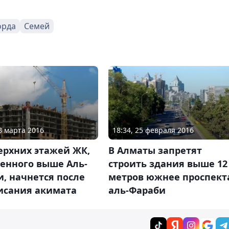
орда
Семей
03 марта 2016
18:34, 25 февраля 2016
ерхних этажей ЖК,
В Алматы запретят
оенного выше Аль-
строить здания выше 12
, начнется после
метров южнее проспект
исания акимата
аль-Фараби