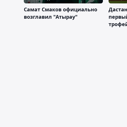
Самат Смаков официально
Дастан
возглавил "Атырау"
первы
трофей