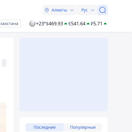
Алматы
Рус
+23°
$
469.93
€
541.64
₽
5.71
азахстана
Последние
Популярные