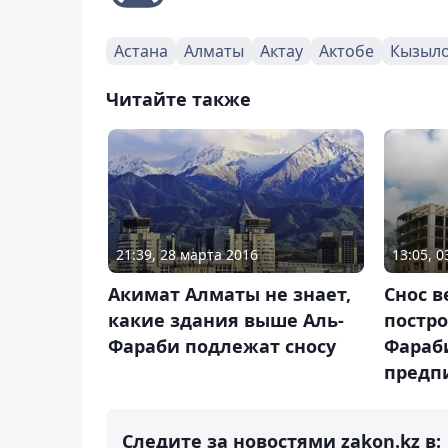
Астана
Алматы
Актау
Актобе
Кызыл
Читайте также
21:39, 28 марта 2016
13:05, 
Акимат Алматы не знает,
Снос в
какие здания выше Аль-
постр
Фараби подлежат сносу
Фараби
предп
Следите за новостями zakon.kz в: