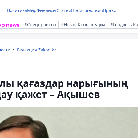
Политика
Мир
Финансы
Статьи
Происшествия
Право
#Спецпроекты
#Новая Конституция
#Гордость К
вости
Редакция Zakon.kz
алы қағаздар нарығының
дау қажет – Ақышев