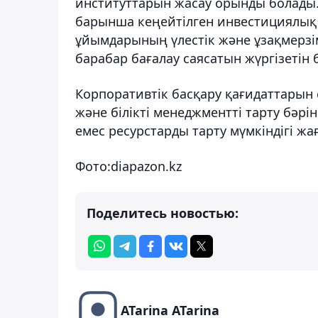
институттарын жасау орынды болады.
барынша кеңейтілген инвестициялық с
ұйымдарының үлестік және ұзақмерзім
барабар бағалау саясатын жүргізетін 
Корпоративтік басқару қағидаттарын е
және білікті менеджментті тарту бәрі
емес ресурстарды тарту мүмкіндігі жа
Фото:
diapazon.kz
Поделитесь новостью:
ATarina ATarina