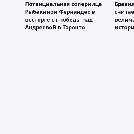
Потенциальная соперница
Бразил
Рыбакиной Фернандес в
счита
восторге от победы над
велич
Андреевой в Торонто
истор