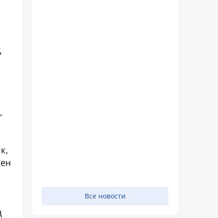
қ
п
,
к,
мен
Все новости
ң