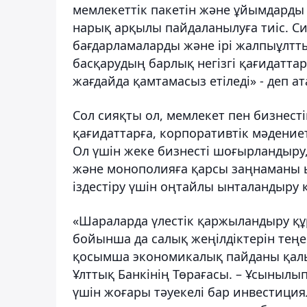
мемлекеттік пакетін және ұйымдарды
нарық арқылы
пайдаланылуға
тиіс. 
бағдарламаларды
және ірі
жалпыұлтт
басқарудың барлық негізгі қағидатт
жағдайда
қамтамасыз етіледі» - деп ат
Сол сияқты ол, мемлекет пен бизнест
қағидаттарға, корпоративтік мәдениетт
Ол үшін жеке бизнесті шоғырландыр
және монополияға қарсы заңнаманы
іздестіру үшін оңтайлы ынталандыру 
«Шараларда үлестік қаржыландыру қ
бойынша да салық жеңілдіктерін теңе
қосымша экономикалық пайданы қалып
Ұлттық Банкінің Төрағасы. – Ұсынылы
үшін жоғары тәуекелі бар инвестиция