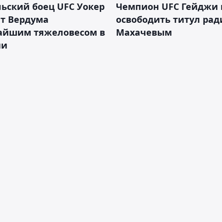
ьский боец UFC Уокер
Чемпион UFC Гейджи
ет Вердума
освободить титул ради
айшим тяжеловесом в
Махачевым
ии