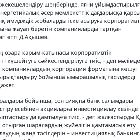
 жекешелендіру шеңберінде, яғни
ұйымдастырылғ
Синергетикалық
әсер мемлекеттік дағдарысқа
қарс
ық имидждік
жобаларды
іске асыруға корпоративт
арына жауап беретін компанияларды
тартқан
ап
өтті Д.Ақышев.
ің өзара қарым-қатынасы корпоративтік
і күшейтуге сәйкестендірілуге тиіс, - деп мәлімде
у, компаниялардың корпорация форматына көшуі
 ырықтандыру бойынша ымырашылық тәсілдерді
қажет.
ұралдары бойынша, сол сияқты банк салымдары
стіру есебінен акцияларға инвестициялау кезінде
тастыру да қамтылуға тиіс, - деп жалғастырды 
п отырған шаралардың жүйелігін қамтамасыз ету
лаудың жаңа тәсілдерін – инвестициялық банкинг