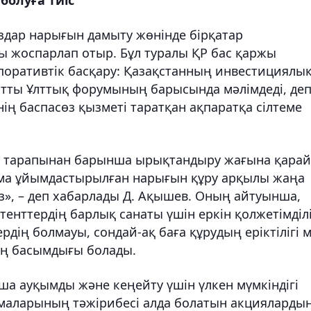
здар нарығын дамыту жөнінде бірқатар
 жоспарлап отыр. Бұл туралы ҚР бас қаржы
рпоративтік басқару: Қазақстанның инвестициялы
тты Ұлттық форумының барысында мәлімдеді,
де
нің баспасөз қызметі таратқан ақпаратқа сілтеме
еу тарапынан барынша ырықтандыру жағына қарай
ма ұйымдастырылған нарығын құру арқылы жаңа
», – деп хабарлады Д. Ақышев. Оның айтуынша,
енттердің барлық санаты үшін еркін қолжетімділі
рдің болмауы, сондай-ақ баға құрудың еріктілігі 
ның басымдығы болады.
нша ауқымды және
кеңейту үшін
үлкен мүмкіндігі
ламаларының
тәжірибесі алда
болатын акцияларды