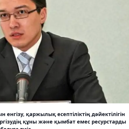
н енгізу, қаржылық есептіліктің дәйектілігін
үргізудің құны және қымбат емес ресурстарды
болуға тиіс