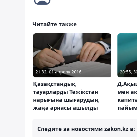
Читайте также
21:32, 01 апреля 2016
20:55, 
Қазақстандық
Д.Ақы
тауарларды Тәжікстан
мен а
нарығына шығарудың
капит
жаңа арнасы ашылды
пайым
Следите за новостями zakon.kz в: