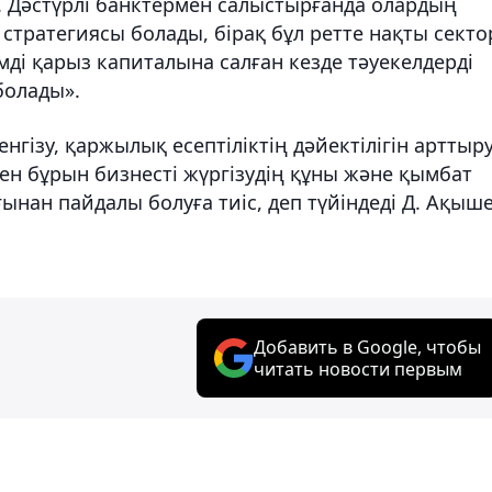
 Дәстүрлі банктермен салыстырғанда олардың
тратегиясы болады, бірақ бұл ретте нақты секто
ді қарыз капиталына салған кезде тәуекелдерді
болады».
нгізу, қаржылық есептіліктің дәйектілігін арттыр
нен бұрын бизнесті жүргізудің құны және қымбат
ғынан пайдалы болуға тиіс, деп түйіндеді
Д. Ақыше
Добавить в Google, чтобы
читать новости первым