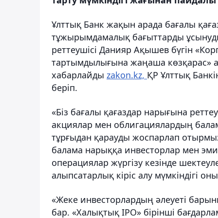
Ұлттық Банк жақын арада бағалы қаға
тұжырымдамалық бағыттарды ұсынуды
реттеушісі Данияр Ақышев бүгін «Ко
тартымдылығына жаңаша көзқарас» а
хабарлайды
zakon.kz,
ҚР Ұлттық Банкі
беріп.
«Біз бағалы қағаздар нарығына ретт
акциялар мен облигациялардың бала
тұрғыдан қарауды жоспарлап отырмыз
балама нарыққа инвесторлар мен эмит
операциялар жүргізу кезінде шектеуле
алыпсатарлық кіріс алу мүмкіндігі о
«Жеке инвесторлардың әлеуеті бары
бар. «Халықтық IPO» бірінші бағдар