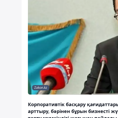
Zakon.kz
Корпоративтік басқару қағидаттары
арттыру, бәрінен бұрын бизнесті ж
тарту мүмкіндігі жағынан пайдалы 