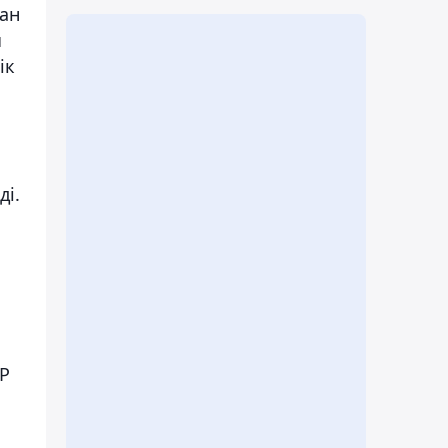
ан
ы
ік
ді.
ҚР