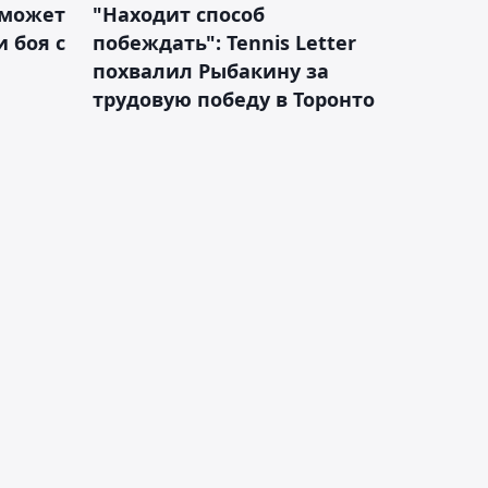
 может
"Находит способ
 боя с
побеждать": Tennis Letter
похвалил Рыбакину за
трудовую победу в Торонто