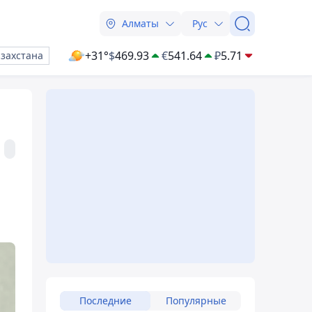
Алматы
Рус
+31°
$
469.93
€
541.64
₽
5.71
азахстана
Последние
Популярные