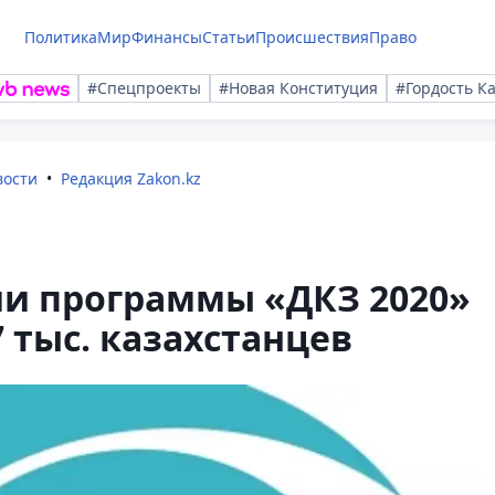
Политика
Мир
Финансы
Статьи
Происшествия
Право
#Спецпроекты
#Новая Конституция
#Гордость К
вости
Редакция Zakon.kz
ии программы «ДКЗ 2020»
 тыс. казахстанцев