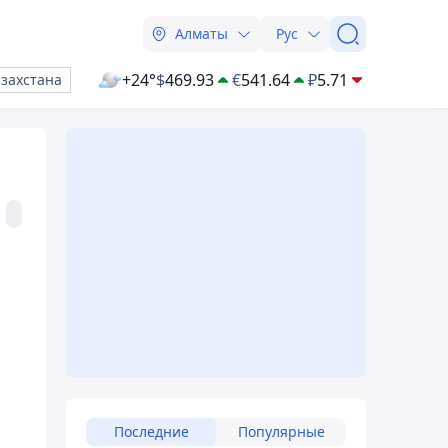
Алматы
Рус
+24°
$
469.93
€
541.64
₽
5.71
азахстана
Последние
Популярные