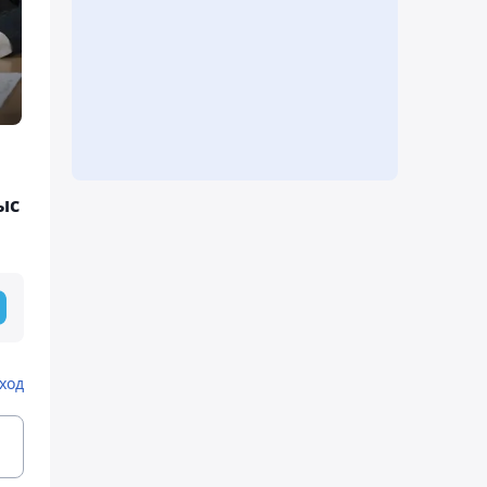
ыс
ход