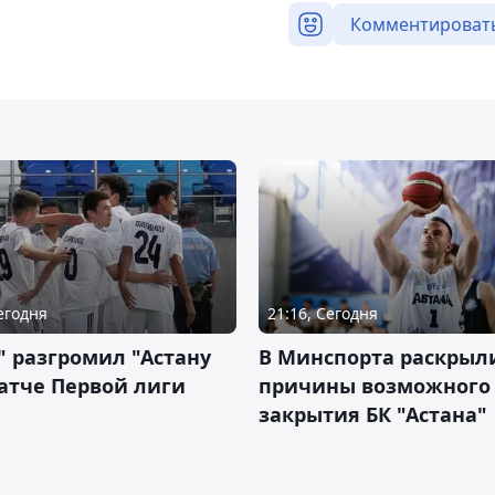
Комментироват
Сегодня
21:16, Сегодня
" разгромил "Астану
В Минспорта раскрыл
атче Первой лиги
причины возможного
закрытия БК "Астана"