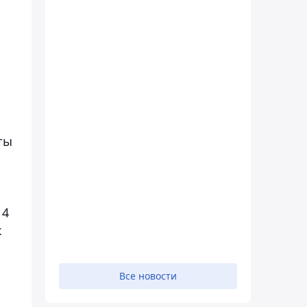
ты
 4
к
Все новости