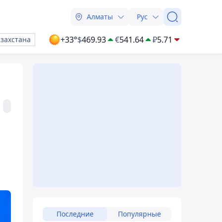
Алматы
Рус
+33°
$
469.93
€
541.64
₽
5.71
азахстана
Последние
Популярные