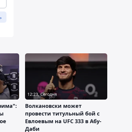
ь
12:23, Сегодня
рима":
Волкановски может
лы
провести титульный бой с
ое
Евлоевым на UFC 333 в Абу-
Даби