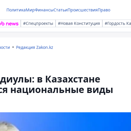
Политика
Мир
Финансы
Статьи
Происшествия
Право
#Спецпроекты
#Новая Конституция
#Гордость К
вости
Редакция Zakon.kz
диулы: в Казахстане
ся национальные виды