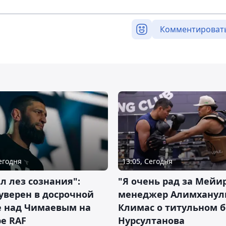
Комментироват
Сегодня
13:05, Сегодня
л лез сознания":
"Я очень рад за Мейи
уверен в досрочной
менеджер Алимхану
е над Чимаевым на
Климас о титульном б
е RAF
Нурсултанова