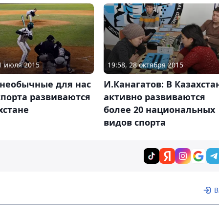
31 июля 2015
19:58, 28 октября 2015
 необычные для нас
И.Канагатов: В Казахста
спорта развиваются
активно развиваются
хстане
более 20 национальных
видов спорта
В