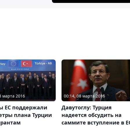
08 марта 2016
00:14, 08 марта 2016
ы ЕС поддержали
Давутоглу: Турция
етры плана Турции
надеется обсудить на
грантам
саммите вступление в Е