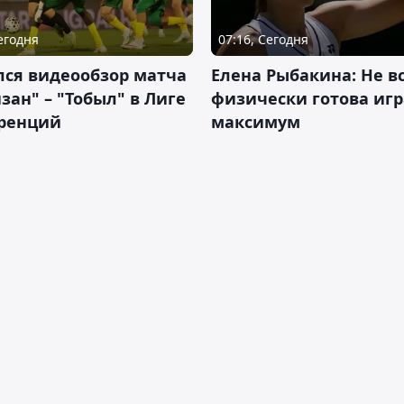
Сегодня
07:16, Сегодня
лся видеообзор матча
Елена Рыбакина: Не в
зан" – "Тобыл" в Лиге
физически готова игр
ренций
максимум