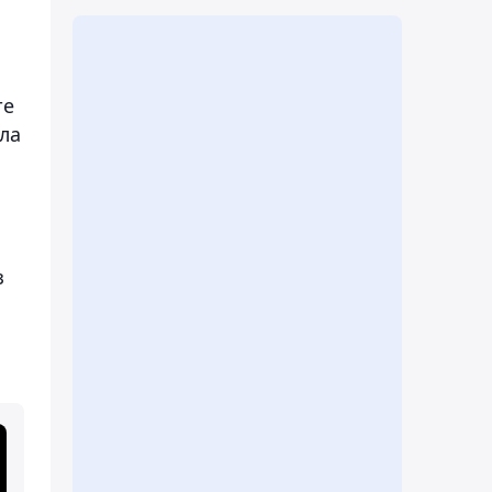
те
ла
з