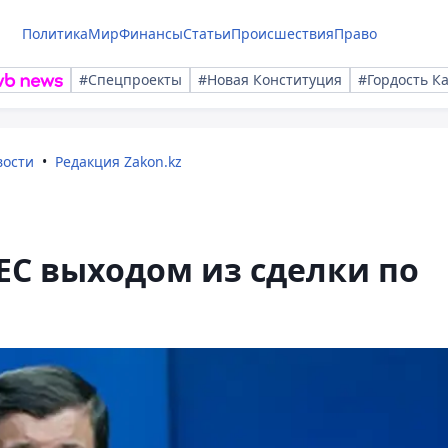
Политика
Мир
Финансы
Статьи
Происшествия
Право
#Спецпроекты
#Новая Конституция
#Гордость К
вости
Редакция Zakon.kz
ЕС выходом из сделки по