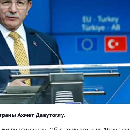
траны Ахмет Давутоглу.
лки по мигрантам. Об этом во вторник, 19 апреля