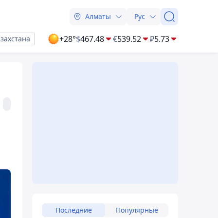
Алматы
Рус
+28°
$
467.48
€
539.52
₽
5.73
азахстана
Последние
Популярные