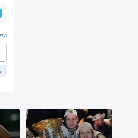
ход
ь