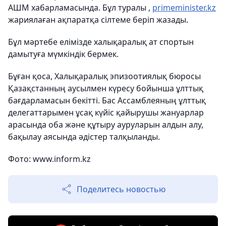
АШМ хабарламасында.
Бұл туралы ,
primeminister.kz
жариялаған ақпаратқа сілтеме беріп жазады.
Бұл мәртебе елімізде халықаралық ат спортын
дамытуға мүмкіндік бермек.
Бұған қоса, Халықаралық эпизоотиялық бюросы
Қазақстанның аусылмен күресу бойынша ұлттық
бағдарламасын бекітті. Бас Ассамблеяның ұлттық
делегаттарымен ұсақ күйіс қайырушы жануарлар
арасында оба және құтыру ауруларын алдын алу,
бақылау аясында әдістер талқыланды.
Фото:
www.inform.kz
Поделитесь новостью