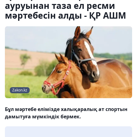
ауруынан таза ел ресми
мәртебесін алды - ҚР АШМ
Zakon.kz
Бұл мәртебе елімізде халықаралық ат спортын
дамытуға мүмкіндік бермек.