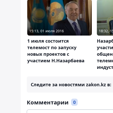
15:13, 01 июля 2016
18:32, 
1 июля состоится
Назар
телемост по запуску
участи
новых проектов с
общен
участием Н.Назарбаева
телемо
индус
Следите за новостями zakon.kz в:
Комментарии
0