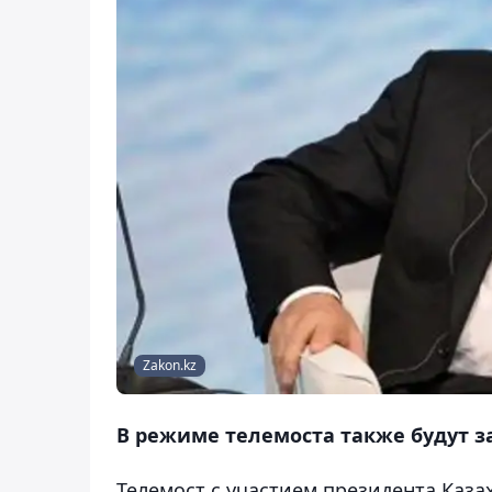
Zakon.kz
В режиме телемоста также будут 
Телемост с участием президента Каза