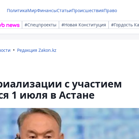
Политика
Мир
Финансы
Статьи
Происшествия
Право
#Спецпроекты
#Новая Конституция
#Гордость К
вости
Редакция Zakon.kz
риализации с участием
я 1 июля в Астане