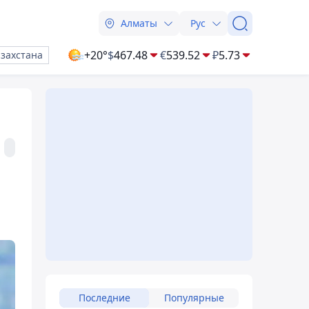
Алматы
Рус
+20°
$
467.48
€
539.52
₽
5.73
азахстана
Последние
Популярные