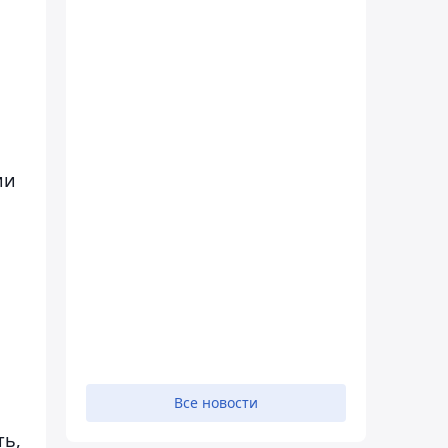
ии
Все новости
ть,