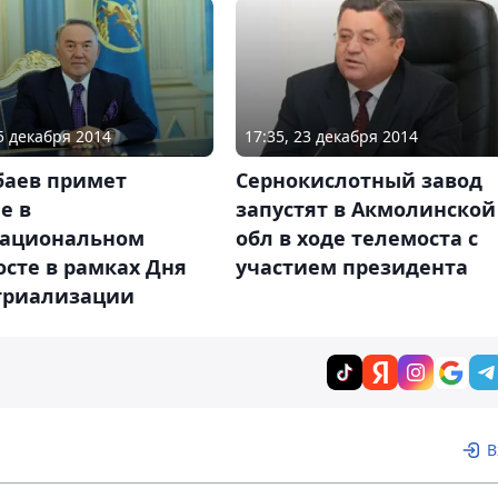
15 декабря 2014
17:35, 23 декабря 2014
баев примет
Сернокислотный завод
е в
запустят в Акмолинской
ациональном
обл в ходе телемоста с
сте в рамках Дня
участием президента
триализации
В