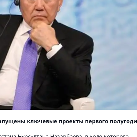
запущены ключевые проекты первого полугоди
хстана Нурсултана Назарбаева, в ходе которого