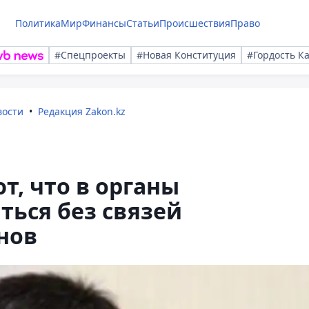
Политика
Мир
Финансы
Статьи
Происшествия
Право
#Спецпроекты
#Новая Конституция
#Гордость К
вости
Редакция Zakon.kz
т, что в органы
ться без связей
нов