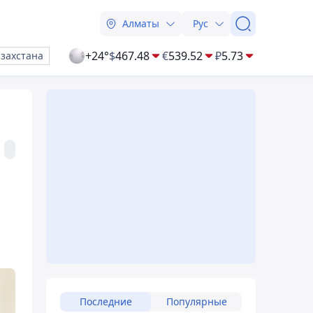
Алматы
Рус
+24°
$
467.48
€
539.52
₽
5.73
азахстана
Последние
Популярные