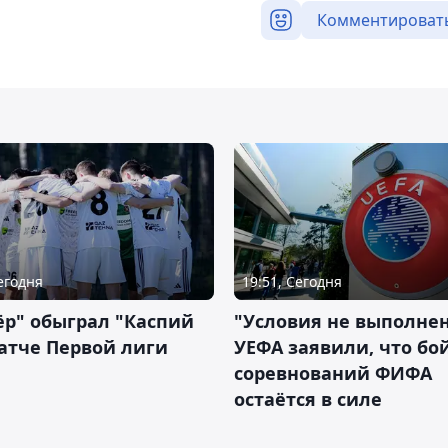
Комментироват
Сегодня
19:51, Сегодня
р" обыграл "Каспий
"Условия не выполнен
атче Первой лиги
УЕФА заявили, что бо
соревнований ФИФА
остаётся в силе