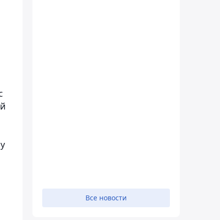
с
ей
му
Все новости