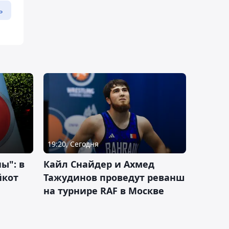
ь
19:20, Сегодня
ы": в
Кайл Снайдер и Ахмед
йкот
Тажудинов проведут реванш
на турнире RAF в Москве