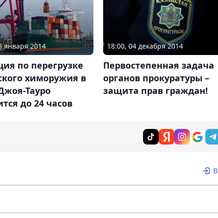
25 января 2014
18:00, 04 декабря 2014
ция по перегрузке
Первостепенная задача
ского химоружия в
органов прокуратуры –
Джоя-Тауро
защита прав граждан!
тся до 24 часов
В