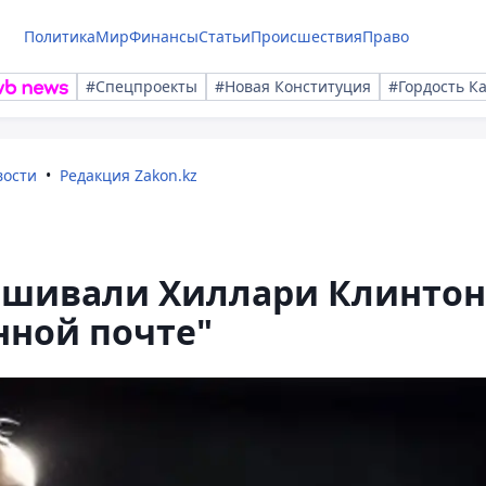
Политика
Мир
Финансы
Статьи
Происшествия
Право
#Спецпроекты
#Новая Конституция
#Гордость К
вости
Редакция Zakon.kz
рашивали Хиллари Клинтон
нной почте"