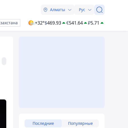
Алматы
Рус
+32°
$
469.93
€
541.64
₽
5.71
азахстана
Последние
Популярные