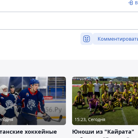
В
Комментироват
Сегодня
15:23, Сегодня
станские хоккейные
Юноши из "Кайрата"