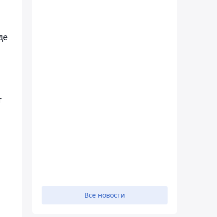
де
т
Все новости