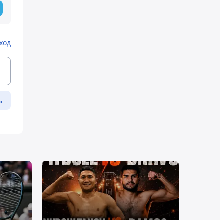
ход
ь