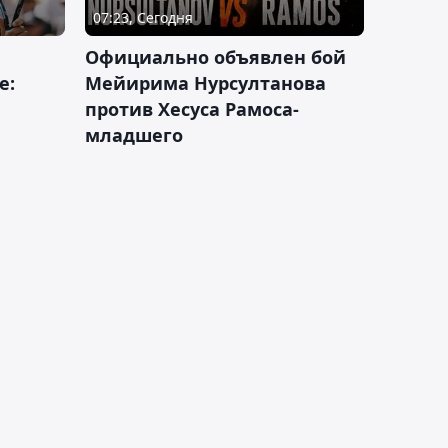
07:23, Сегодня
Официально объявлен бой
е:
Мейирима Нурсултанова
против Хесуса Рамоса-
младшего