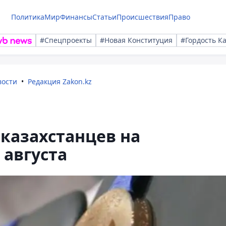
Политика
Мир
Финансы
Статьи
Происшествия
Право
#Спецпроекты
#Новая Конституция
#Гордость К
вости
Редакция Zakon.kz
казахстанцев на
 августа