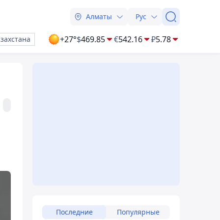
Алматы
Рус
+27°
$
469.85
€
542.16
₽
5.78
азахстана
Последние
Популярные