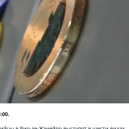
:00.
ийцы в Рио-де-Жанейро выступят в шести видах