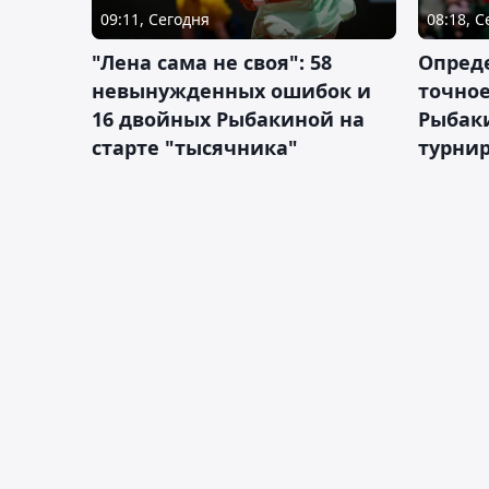
09:11, Сегодня
08:18, 
"Лена сама не своя": 58
Опред
невынужденных ошибок и
точное
16 двойных Рыбакиной на
Рыбаки
старте "тысячника"
турнир