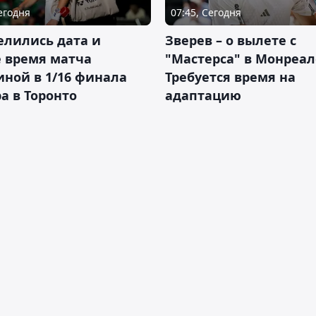
Сегодня
07:45, Сегодня
елились дата и
Зверев – о вылете с
 время матча
"Мастерса" в Монреал
ной в 1/16 финала
Требуется время на
а в Торонто
адаптацию