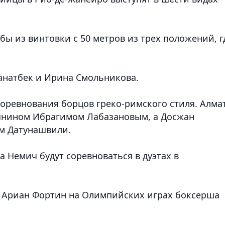
бы из винтовки с 50 метров из трех положений, г
Жанатбек и Ирина Смольникова.
соревнования борцов греко-римского стиля. Алма
сиянином Ибрагимом Лабазановым, а Досжан
ом Датунашвили.
а Немич будут соревноваться в дуэтах в
ки Ариан Фортин на Олимпийских играх боксерша