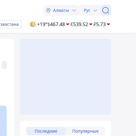
Алматы
Рус
+19°
$
467.48
€
539.52
₽
5.73
азахстана
Последние
Популярные