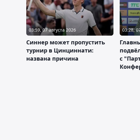
03:59, 07 августа 2026
03:28, 0
Синнер может пропустить
Главны
турнир в Цинциннати:
подвёл
названа причина
с "Пар
Конфе