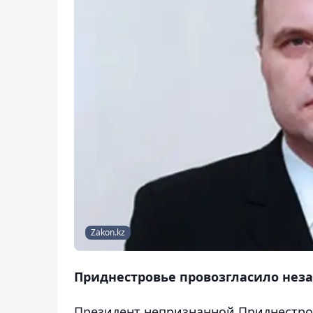
Zakon.kz
Приднестровье провозгласило незав
Президент непризнанной Приднестро