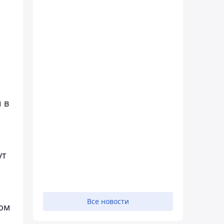
 в
ут
Все новости
ом