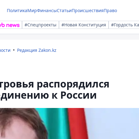
Политика
Мир
Финансы
Статьи
Происшествия
Право
#Спецпроекты
#Новая Конституция
#Гордость К
вости
Редакция Zakon.kz
тровья распорядился
единению к России