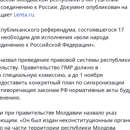
исоединению к России. Документ опубликован на
бщает
Lenta.ru
.
спубликанского референдума, состоявшегося 17
т необходим для исполнения «воли народа
единению к Российской Федерации».
назвал приведение правовой системы республики
ельству. Правительство ПМР должно в
о специальную комиссию, а до 1 ноября
едоставить конкретный план по синхронизации
ротиворечащие законам РФ нормативные акты буд
енению.
и при правительстве Молдавии назвало указ
ающим. «Он был издан неконституционным орган
о на части территории республики Молдова