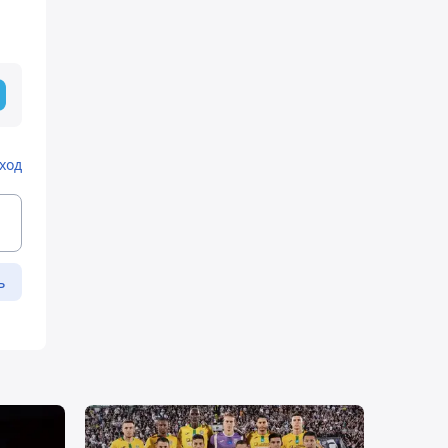
ход
ь