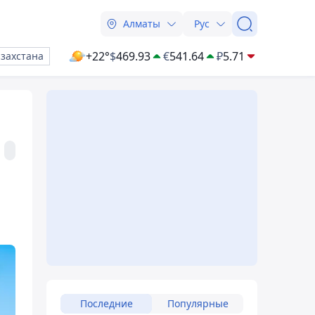
Алматы
Рус
+22°
$
469.93
€
541.64
₽
5.71
азахстана
Последние
Популярные