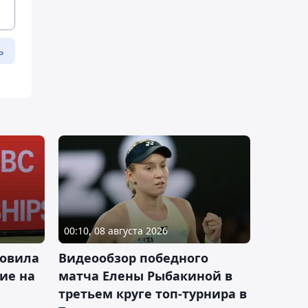
ь
00:10, 08 августа 2026
новила
Видеообзор победного
ие на
матча Елены Рыбакиной в
третьем круге топ-турнира в