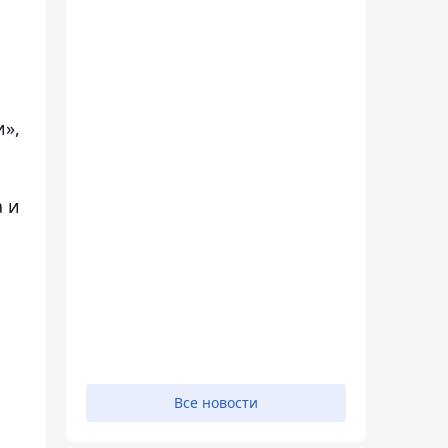
и»,
 и
Все новости