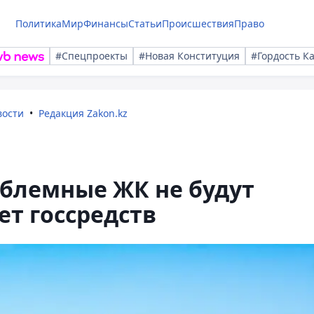
Политика
Мир
Финансы
Статьи
Происшествия
Право
#Спецпроекты
#Новая Конституция
#Гордость К
вости
Редакция Zakon.kz
облемные ЖК не будут
ет госсредств