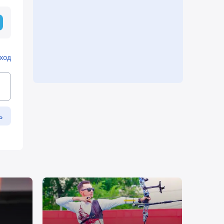
ход
ь