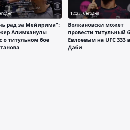
Сегодня
12:23, Сегодня
нь рад за Мейирима":
Волкановски может
жер Алимханулы
провести титульный б
 о титульном бое
Евлоевым на UFC 333 в
лтанова
Даби