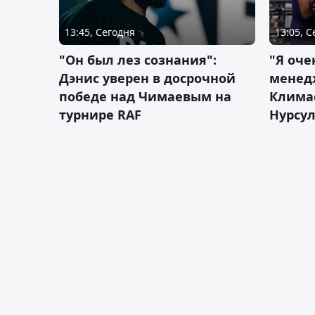
13:45, Сегодня
13:05, 
"Он был лез сознания":
"Я оче
Дэнис уверен в досрочной
менед
победе над Чимаевым на
Климас
турнире RAF
Нурсу