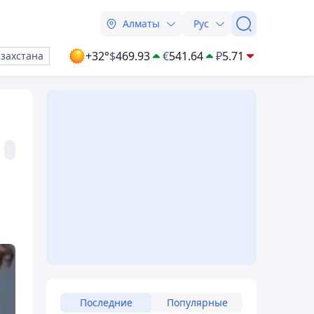
Алматы
Рус
+32°
$
469.93
€
541.64
₽
5.71
азахстана
Последние
Популярные