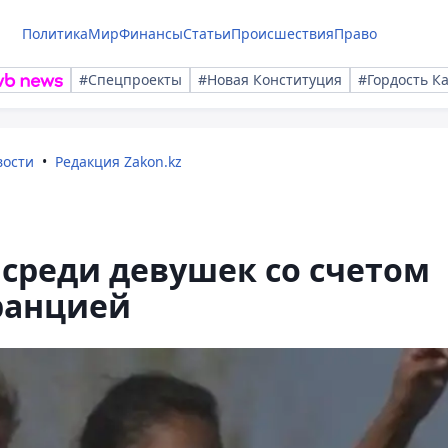
Политика
Мир
Финансы
Статьи
Происшествия
Право
#Спецпроекты
#Новая Конституция
#Гордость К
вости
Редакция Zakon.kz
 среди девушек со счетом
ранцией