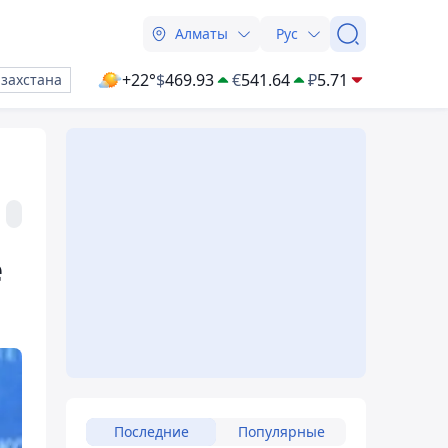
Алматы
Рус
+22°
$
469.93
€
541.64
₽
5.71
азахстана
е
Последние
Популярные