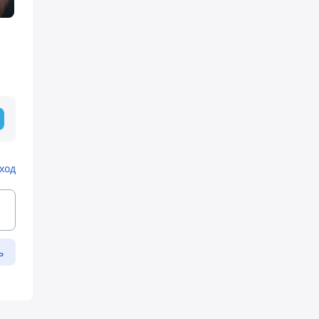
ход
ь