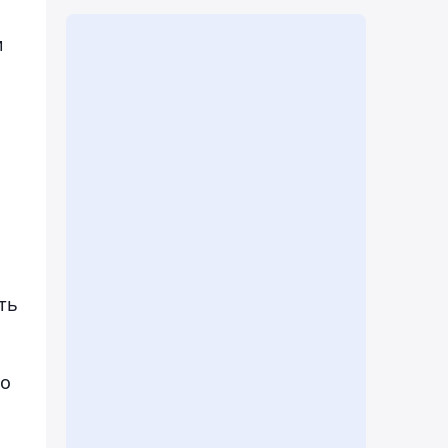
и
ть
Но