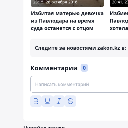
23:15, 28 октября 2016
20:41, 
Избитая матерью девочка
Избие
из Павлодара на время
Павлод
суда останется с отцом
хотела
Следите за новостями zakon.kz в:
Комментарии
0
Читайте также