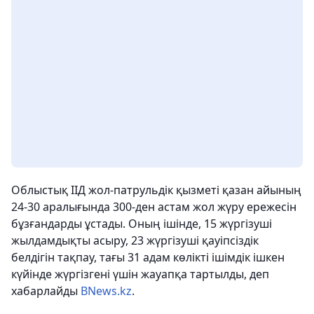
Облыстық ІІД жол-патрульдік қызметі қазан айының
24-30 аралығында 300-ден астам жол жүру ережесін
бұзғандарды ұстады. Оның ішінде, 15 жүргізуші
жылдамдықты асыру, 23 жүргізуші қауіпсіздік
белдігін тақпау, тағы 31 адам көлікті ішімдік ішкен
күйінде жүргізгені үшін жауапқа тартылды,
деп
хабарлайды
BNews.kz
.