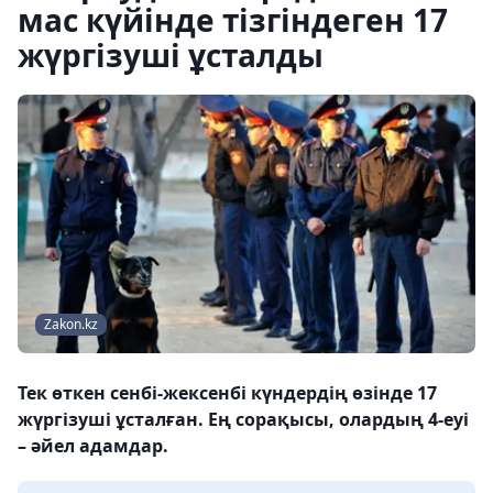
мас күйінде тізгіндеген 17
жүргізуші ұсталды
Zakon.kz
Тек өткен сенбі-жексенбі күндердің өзінде 17
жүргізуші ұсталған. Ең сорақысы, олардың 4-еуі
– әйел адамдар.