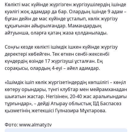
Көлікті мас күйінде жүргізген жүргізушілердің ішінде
куәлігі жоқ адамдар да бар. Олардың ішінде 9 адам –
бұған дейін де мас күйінде ұсталып, көлік жүргізу
құқығынан айырылғандар. Мамандардың
айтуынша, оларға қатаң жаза қолданылады.
Соңғы кезде көлікті ішімдік ішкен күйінде жүргізу
деректері көбейген. Тек өткен сенбі-жексенбі
күндердің өзінде 17 жүргізуші ұсталған. Ең
сорақысы, олардың 4-еуі – әйел адамдар.
«Ішімдік ішіп көлік жүргізетіндердің көпшілігі – көңіл
көтеру орындары, түнгі клубтар мен мейрамханадан
шығатын жастар. Негізінен, 20-40 жас аралығындағы
тұрғындар», – дейді Атырау облыстық ІІД Баспасөз
қызметінің жетекшісі Гүлназира Мұхтарова.
Фото: www.almaty.tv