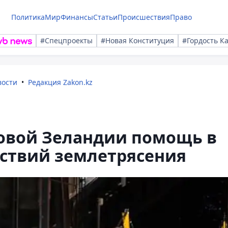
Политика
Мир
Финансы
Статьи
Происшествия
Право
#Спецпроекты
#Новая Конституция
#Гордость К
вости
Редакция Zakon.kz
овой Зеландии помощь в
ствий землетрясения