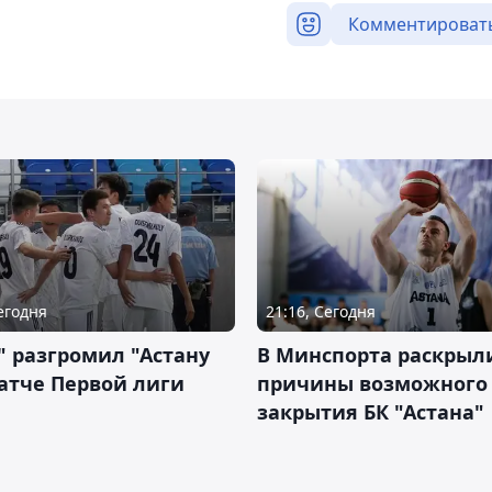
Комментироват
Сегодня
21:16, Сегодня
" разгромил "Астану
В Минспорта раскрыл
атче Первой лиги
причины возможного
закрытия БК "Астана"