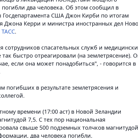
о погибли два человека.
Об этом сообщил в
ы Госдепартамента США Джон Кирби по итогам
я Джона Керри и министра иностранных дел Нов
т
ТАСС
.
ия сотрудников спасательных служб и медицинск
так быстро отреагировали (на землетрясение). О
е, если она может понадобиться", - говорится в
.
м погибших в результате землетрясения и
коллегой.
тному времени (17:00 аст) в Новой Зеландии
нитудой 7,5. С тех пор национальная
ровала свыше 500 подземных толчков магнитудо
нформации, два человека погибли.