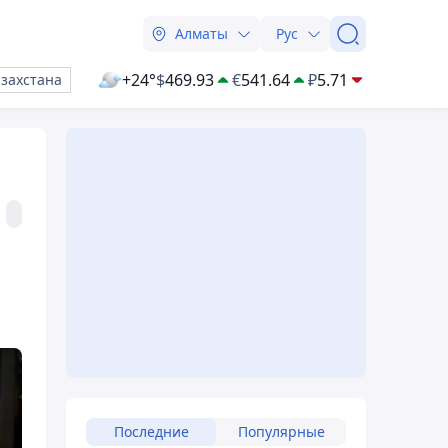
Алматы
Рус
+24°
$
469.93
€
541.64
₽
5.71
азахстана
Последние
Популярные