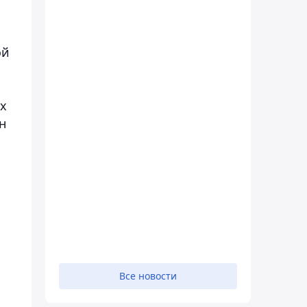
ой
их
н
Все новости
й