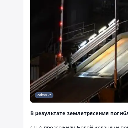
Zakon.kz
В результате землетрясения погиб
США предложили Новой Зеландии по