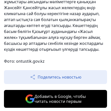
жұмыстары аясындағы мәліметтерге қаныққан
Жансейіт Қансейітұлы жасыл желектердің өңір
климатына сай болуы керектігіне назар аударып,
аптап ыстықта сая болатын қылқанжапырақты
ағаштарды көптеп егуді тапсырды. Көшеттердің
басым бөлігін Қазығұрт ауданындағы «Жасыл
желек» тұқымбағынан алуға нұсқау берген аймақ
басшысы әр аптадағы сенбілік кезінде жоспардағы
күздік көшеттерді отырғызып үлгеруді тапсырды.
Фото: ontustik.gov.kz
Поделитесь новостью
Добавить в Google, чтобы
читать новости первым