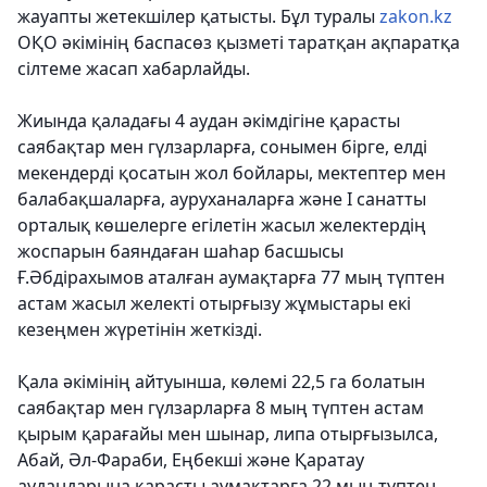
жауапты жетекшілер қатысты.
Бұл туралы
zakon.kz
ОҚО әкімінің баспасөз қызметі таратқан ақпаратқа
сілтеме жасап хабарлайды.
Жиында қаладағы 4 аудан әкімдігіне қарасты
саябақтар мен гүлзарларға, сонымен бірге, елді
мекендерді қосатын жол бойлары, мектептер мен
балабақшаларға, ауруханаларға және І санатты
орталық көшелерге егілетін жасыл желектердің
жоспарын баяндаған шаһар басшысы
Ғ.Әбдірахымов аталған аумақтарға 77 мың түптен
астам жасыл желекті отырғызу жұмыстары екі
кезеңмен жүретінін жеткізді.
Қала әкімінің айтуынша, көлемі 22,5 га болатын
саябақтар мен гүлзарларға 8 мың түптен астам
қырым қарағайы мен шынар, липа отырғызылса,
Абай, Әл-Фараби, Еңбекші және Қаратау
аудандарына қарасты аумақтарға 22 мың түптен