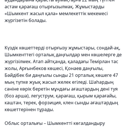
астам қарағаш отырғызылмақ. Жұмыстарды
«Шымкент жасыл қала» мемлекеттік мекемесі
жүргізетін болады.
Күздік көшеттерді отырғызу жұмыстары, сондай-ақ,
Шымкенттегі орталық даңғылдар мен көшелерге де
жүргізілмек. Атап айтқанда, қаладағы Темірлан тас
жолы, Арғынбеков көшесі, Қонаев даңғылы,
Бәйдібек би даңғылы сынды 21 орталық көшеге 47
мың түпке жуық жасыл желек егіледі. Шаһардың
сәніне көрік беретін мұндағы ағаштардың дені туя
(боз арша), легуструм, қарағаш, қырым қарағайы,
каштан, терек, форзиция, клен сынды ағаштардың
көшеттерінен тұрады.
Облыс орталығы – Шымкентті көгалдандыру