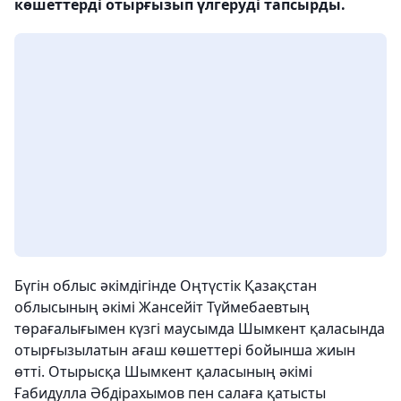
көшеттерді отырғызып үлгеруді тапсырды.
Бүгін облыс әкімдігінде Оңтүстік Қазақстан
облысының әкімі Жансейіт Түймебаевтың
төрағалығымен күзгі маусымда Шымкент қаласында
отырғызылатын ағаш көшеттері бойынша жиын
өтті. Отырысқа Шымкент қаласының әкімі
Ғабидулла Әбдірахымов пен салаға қатысты