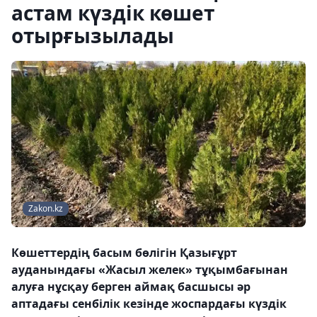
астам күздік көшет
отырғызылады
Zakon.kz
Көшеттердің басым бөлігін Қазығұрт
ауданындағы «Жасыл желек» тұқымбағынан
алуға нұсқау берген аймақ басшысы әр
аптадағы сенбілік кезінде жоспардағы күздік