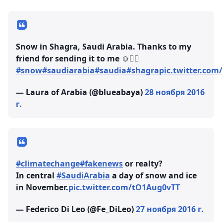
Snow in Shagra, Saudi Arabia. Thanks to my
friend for sending it to me ☺👍🏻
#snow
#saudiarabia
#saudia
#shagra
pic.twitter.co
— Laura of Arabia (@blueabaya)
28 ноября 2016
г.
#climatechange
#fakenews
or realty?
In central
#SaudiArabia
a day of snow and ice
in November.
pic.twitter.com/tO1Aug0vTT
— Federico Di Leo (@Fe_DiLeo)
27 ноября 2016 г.