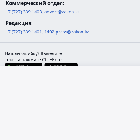
Коммерческий отдел:
+7 (727) 339 1403
,
advert@zakon.kz
Редакция:
+7 (727) 339 1401
,
1402
press@zakon.kz
Нашли ошибку? Выделите
текст и нажмите Ctrl+Enter
Русский язык
Қазақ тілі
© 1999-2026. Собственник —
ТОО «Компания ЮрИнфо».
18+
Cвидетельство СМИ 15989-СИ
от 06.05.2016