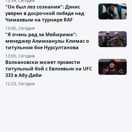
13:59, Сегодня
"Он был лез сознания": Дэнис
уверен в досрочной победе над
Чимаевым на турнире RAF
13:45, Сегодня
"Я очень рад за Мейирима":
менеджер Алимханулы Климас о
титульном бое Нурсултанова
13:05, Сегодня
Волкановски может провести
титульный бой с Евлоевым на UFC
333 в Абу-Даби
12:23, Сегодня