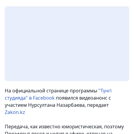
На официальной странице программы
"Түнгі
студияда" в Facebook
появился видеоанонс с
участием Нурсултана Назарбаева
, передает
Zakon.kz
Передача, как известно юмористическая, поэтому
Президент весел и шутит в эфире, отвечая на