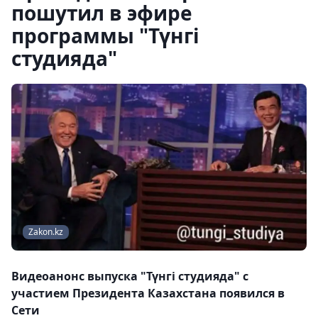
пошутил в эфире
программы "Түнгі
студияда"
Zakon.kz
Видеоанонс выпуска "Түнгі студияда" с
участием Президента Казахстана появился в
Сети