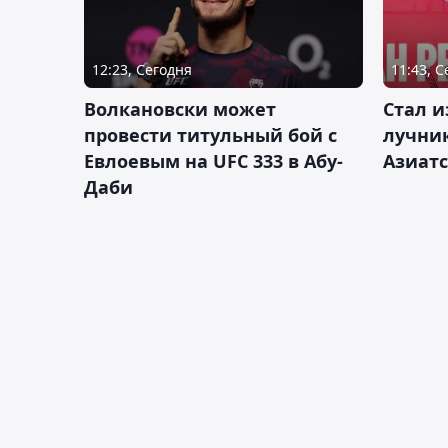
12:23, Сегодня
11:43, 
Волкановски может
Стал и
провести титульный бой с
лучник
Евлоевым на UFC 333 в Абу-
Азиатс
Даби