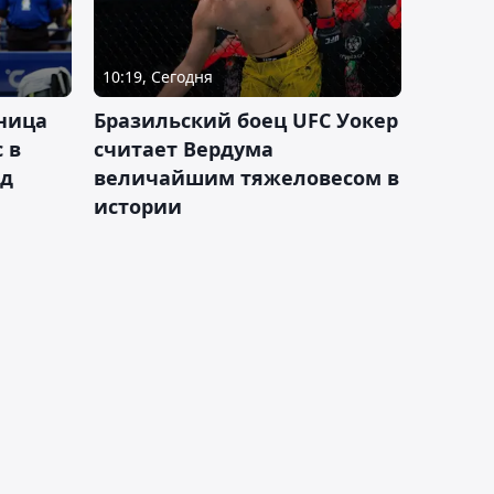
10:19, Сегодня
ница
Бразильский боец UFC Уокер
 в
считает Вердума
ад
величайшим тяжеловесом в
истории