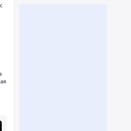
с
а
лая