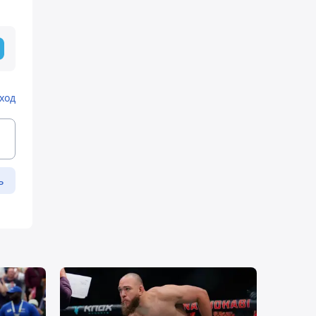
т
ход
ь