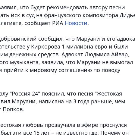
аявил, что будет рекомендовать автору песни
ать иск в суд на французского композитора Дидь
плагиате
, сообщает РИА
Новости
.
Добровинский сообщил, что Маруани и его адвок
ательстве у Киркорова 1 миллиона евро и были
им денежных средств. Адвокат Людмила Айвар,
го музыканта, заявила, что Маруани не вымогал
и прийти к мировому соглашению по поводу
лу "Россия 24" пояснил, что песня "Жестокая
вил Маруани, написана на 3 года раньше, чем
г Попков.
"Жестокая любовь прозвучала в эфире проснулся
был эти все 15 лет – не известно где. Почему он