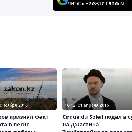
читать новости первым
28 ноября 2016
16:12, 01 апреля 2016
ров признал факт
Cirque du Soleil подал в с
та в песне
на Джастина
окая любовь»