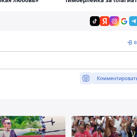
Тимберлейка за плагиа
В
Комментироват