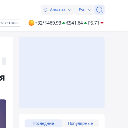
Алматы
Рус
+32°
$
469.93
€
541.64
₽
5.71
азахстана
я
Последние
Популярные