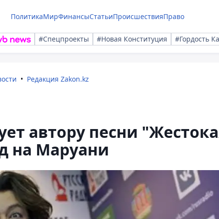
Политика
Мир
Финансы
Статьи
Происшествия
Право
#Спецпроекты
#Новая Конституция
#Гордость К
вости
Редакция Zakon.kz
ет автору песни "Жестока
уд на Маруани