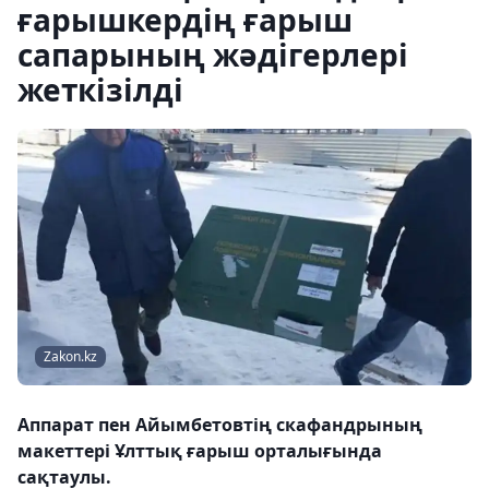
ғарышкердің ғарыш
сапарының жәдігерлері
жеткізілді
Zakon.kz
Аппарат пен Айымбетовтің скафандрының
макеттері Ұлттық ғарыш орталығында
сақтаулы.