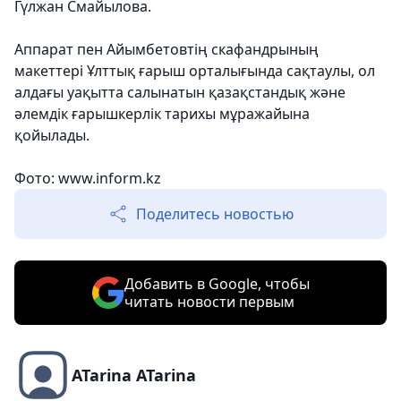
Гүлжан Смайылова.
Аппарат пен Айымбетовтің скафандрының
макеттері Ұлттық ғарыш орталығында сақтаулы, ол
алдағы уақытта салынатын қазақстандық және
әлемдік ғарышкерлік тарихы мұражайына
қойылады.
Фото: www.inform.kz
Поделитесь новостью
Добавить в Google, чтобы
читать новости первым
ATarina ATarina