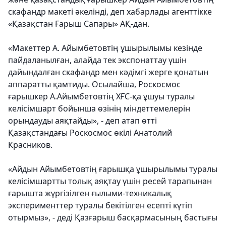
скафандр макеті әкелінді, деп хабарлады агенттікке
«Қазақстан Ғарыш Сапары» АҚ-дан.
«Макеттер А. Айымбетовтің ұшырылымы кезінде
пайдаланылған, алайда тек экспонаттау үшін
дайындалған скафандр мен кәдімгі жерге қонатын
аппаратты қамтиды. Осылайша, Роскосмос
ғарышкер А.Айымбетовтің ХҒС-қа ұшуы туралы
келісімшарт бойынша өзінің міндеттемелерін
орындауды аяқтайды», - деп атап өтті
Қазақстандағы Роскосмос өкілі Анатолий
Красников.
«Айдын Айымбетовтің ғарышқа ұшырылымы туралы
келісімшартты толық аяқтау үшін ресей тарапынан
ғарышта жүргізілген ғылыми-техникалық
эксперименттер туралы бекітілген есепті күтіп
отырмыз», - деді Қазғарыш басқармасының бастығы