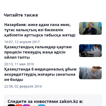
Читайте также
Назарбаев: жеке адам ғана емес,
тұтас халықтың өзі бәсекелік
қабілетін арттырса табысқа жетеді
16:07, 12 апреля 2017
Қазақстандық ғалымдар қартаю
процесін тежеудің жаңа әдісін
ойлап тапты
20:13, 11 мая 2016
Қазақстанда 6 медициналық ұйым
аккредиттеудің жоғарғы санатына
ие болды
22:58, 02 февраля 2016
Следите за новостями zakon.kz в: