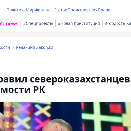
Политика
Мир
Финансы
Статьи
Происшествия
Право
#Спецпроекты
#Новая Конституция
#Гордость К
вости
Редакция Zakon.kz
равил североказахстанцев
имости РК