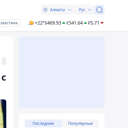
Алматы
Рус
+22°
$
469.93
€
541.64
₽
5.71
азахстана
 с
Последние
Популярные