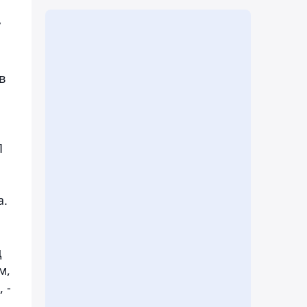
у
в
П
а.
.
д
м,
 -