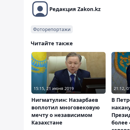
Редакция Zakon.kz
Фоторепортажи
Читайте также
15:15, 21 июня 2019
21:12, 
Нигматулин: Назарбаев
В Пет
воплотил многовековую
накан
мечту о независимом
Прези
Казахстане
более 