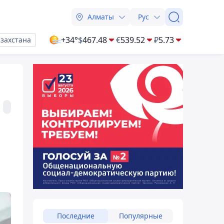
Алматы
Рус
+34°
$
467.48
€
539.52
₽
5.73
азахстана
Последние
Популярные