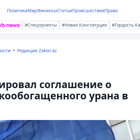
Политика
Мир
Финансы
Статьи
Происшествия
Право
#Спецпроекты
#Новая Конституция
#Гордость К
вости
Редакция Zakon.kz
ировал соглашение о
кообогащенного урана в