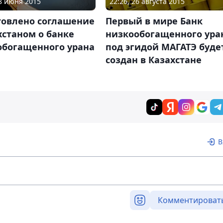
08 июня 2015
22:26, 26 августа 2015
товлено соглашение
Первый в мире Банк
хстаном о банке
низкообогащенного ура
обогащенного урана
под эгидой МАГАТЭ буде
создан в Казахстане
В
Комментироват