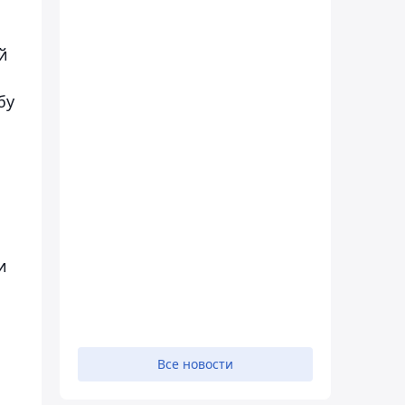
й
бу
и
Все новости