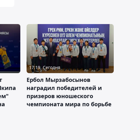
17:19, Сегодня
т
Ербол Мырзабосынов
Шкипа
наградил победителей и
ем"
призеров юношеского
на
чемпионата мира по борьбе