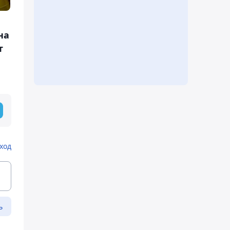
на
т
ход
ь