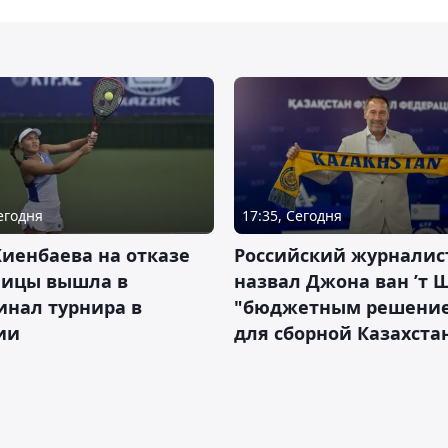
Сегодня
17:35, Сегодня
иенбаева на отказе
Российский журналис
ницы вышла в
назвал Джона ван ’т 
инал турнира в
"бюджетным решени
ии
для сборной Казахста