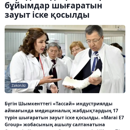
бұйымдар шығаратын
зауыт іске қосылды
Zakon.kz
Бүгін Шымкенттегі «Тассай» индустриялды
аймағында медициналық жабдықтардың 17
түрін шығаратын зауыт іске қосылды. «Marai E7
Group» жобасының ашылу салтанатына