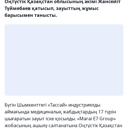
Оңтүстік Қазақстан облысының әкімі Жансейіт
Түймебаев қатысып, зауыттың жұмыс
барысымен танысты.
Бүгін Шымкенттегі «Тассай» индустриялды
аймағында медициналық жабдықтардың 17 түрін
шығаратын зауыт іске қосылды. «Marai E7 Group»
жобасының ашылу салтанатына Оңтүстік Қазақстан