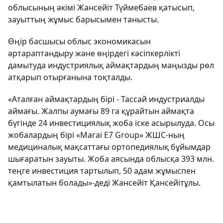
облысының әкімі Жансейіт Түймебаев қатысып,
зауыттың жұмыс барысымен танысты.
Өңір басшысы облыс экономикасын
әртараптандыру және өңірдегі кәсіпкерлікті
дамытуда индустриялық аймақтардың маңызды рөл
атқарып отырғанына тоқталды.
«Аталған аймақтардың бірі - Тассай индустриалды
аймағы. Жалпы аумағы 89 га құрайтын аймақта
бүгінде 24 инвестициялық жоба іске асырылуда. Осы
жобалардың бірі «Marai E7 Group» ЖШС-ның
медициналық мақсаттағы ортопедиялық бұйымдар
шығаратын зауыты. Жоба аясында облысқа 393 млн.
теңге инвестиция тартылып, 50 адам жұмыспен
қамтылатын болады»-деді Жансейіт Қансейітұлы.