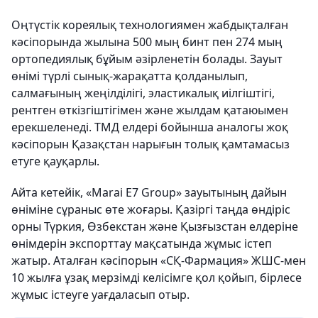
Оңтүстік кореялық технологиямен жабдықталған
кәсіпорында жылына 500 мың бинт пен 274 мың
ортопедиялық бұйым әзірленетін болады. Зауыт
өнімі түрлі сынық-жарақатта қолданылып,
салмағының жеңілділігі, эластикалық иілгіштігі,
рентген өткізгіштігімен және жылдам қатаюымен
ерекшеленеді. ТМД елдері бойынша аналогы жоқ
кәсіпорын Қазақстан нарығын толық қамтамасыз
етуге қауқарлы.
Айта кетейік, «Marai E7 Group» зауытының дайын
өніміне сұраныс өте жоғары. Қазіргі таңда өндіріс
орны Түркия, Өзбекстан және Қызғызстан елдеріне
өнімдерін экспорттау мақсатында жұмыс істеп
жатыр. Аталған кәсіпорын «СҚ-Фармация» ЖШС-мен
10 жылға ұзақ мерзімді келісімге қол қойып, бірлесе
жұмыс істеуге уағдаласып отыр.