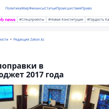
Политика
Мир
Финансы
Статьи
Происшествия
Право
#Спецпроекты
#Новая Конституция
#Гордость К
вости
Редакция Zakon.kz
поправки в
джет 2017 года