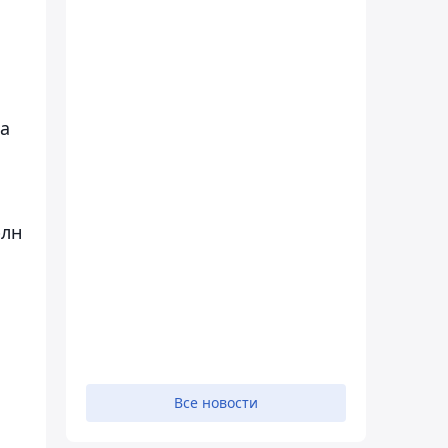
на
рлн
Все новости