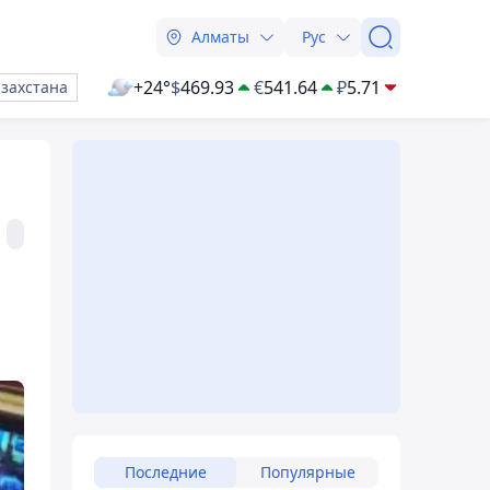
Алматы
Рус
+24°
$
469.93
€
541.64
₽
5.71
азахстана
Последние
Популярные