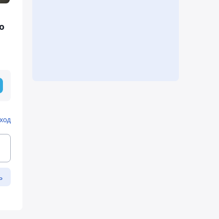
о
ход
ь