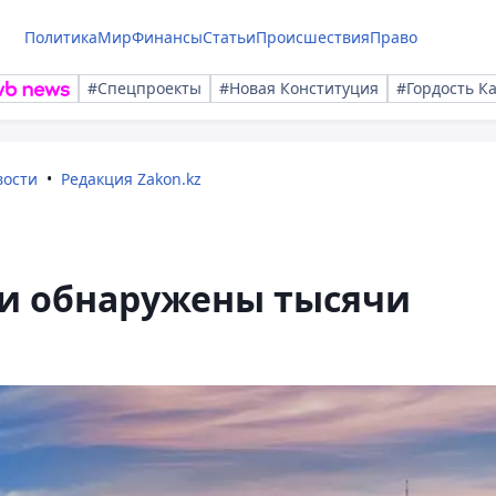
Политика
Мир
Финансы
Статьи
Происшествия
Право
#Спецпроекты
#Новая Конституция
#Гордость К
вости
Редакция Zakon.kz
ки обнаружены тысячи