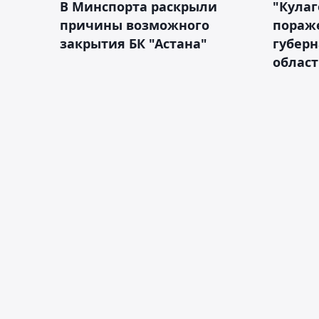
В Минспорта раскрыли
"Кулаг
причины возможного
пораж
закрытия БК "Астана"
губерн
облас