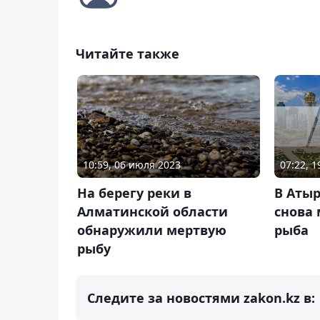
Читайте также
10:59, 06 июля 2023
07:22, 1
На берегу реки в
В Атыр
Алматинской области
снова 
обнаружили мертвую
рыба
рыбу
Следите за новостями zakon.kz в: