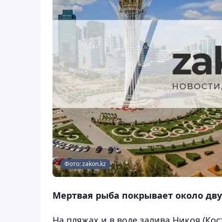
Фото: zakon.kz
Мертвая рыба покрывает около дву
На пляжах и в воде залива Никоя (Ко