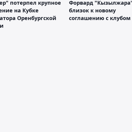
ер" потерпел крупное
Форвард "Кызылжара"
ение на Кубке
близок к новому
атора Оренбургской
соглашению с клубом
ти