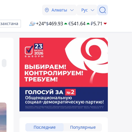
Алматы
Рус
+24°
$
469.93
€
541.64
₽
5.71
азахстана
Последние
Популярные