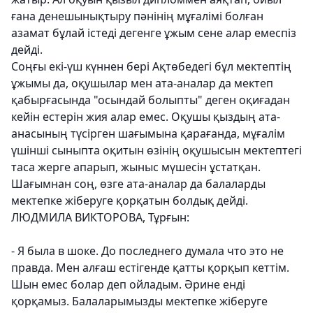
ғана денешынықтыру пәнінің мұғалімі болған
азамат бұлай істеді дегенге ұжым сене алар емеспіз
дейді.
Соңғы екі-үш күннен бері Ақтөбедегі бұл мектептің
ұжымы да, оқушылар мен ата-аналар да мектеп
қабырғасында "осындай болыпты" деген оқиғадан
кейін естерін жия алар емес. Оқушы қыздың ата-
анасының түсірген шағымына қарағанда, мұғалім
үшінші сыныпта оқитын өзінің оқушысын мектептегі
таса жерге апарып, жыныс мүшесін ұстатқан.
Шағымнан соң, өзге ата-аналар да балаларды
мектепке жіберуге қорқатын болдық дейді.
ЛЮДМИЛА ВИКТОРОВА, Тұрғын:
- Я была в шоке. До последнего думала что это не
правда. Мен алғаш естігенде қатты қорқып кеттім.
Шын емес болар деп ойладым. Әрине енді
қорқамыз. Балаларымызды мектепке жіберуге