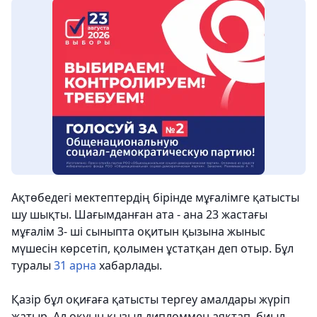
Ақтөбедегі мектептердің бірінде мұғалімге қатысты
шу шықты. Шағымданған ата - ана 23 жастағы
мұғалім 3- ші сыныпта оқитын қызына жыныс
мүшесін көрсетіп, қолымен ұстатқан деп отыр.
Бұл
туралы
31 арна
хабарлады.
Қазір бұл оқиғаға қатысты тергеу амалдары жүріп
жатыр. Ал оқуын қызыл дипломмен аяқтап, биыл