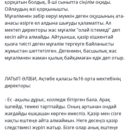
қорқатын болдық. 8-ші сыныпта сіңілім оқиды.
Ойлаудың өзі қорқынышты.
Мұғалімнен зәбір көруі мүмкін деген оқушының ата-
анасы әзірге ел алдына шығуды қаламапты. Ал
мектеп директоры жас мұғалім "олай істемеді" деп
кесіп айта алмайды. Айтуынша, қазір кішкентай
қызға тиісті деген мұғалім тергеуге байланысты
жұмыстан шеттетілген. Дегенмен, басшылық жас
мұғалімнен жаман қылық байқамаған едік деп отыр.
ЛАТЫП ӘЛІБИ, Ақтөбе қаласы №16 орта мектебінің
директоры:
- Ес -ақылы дұрыс, колледж бітірген бала. Арақ
ішпейді, темекі тартпайды. Оның артынан ондай
жағдайды ешқашан көрген емеспіз. Қазір мен сізге
нақты ештеңе айта алмаймын. Неге десеңіз қазір
следствиесі жүріп жатыр. Бізге олар анық ештеңе