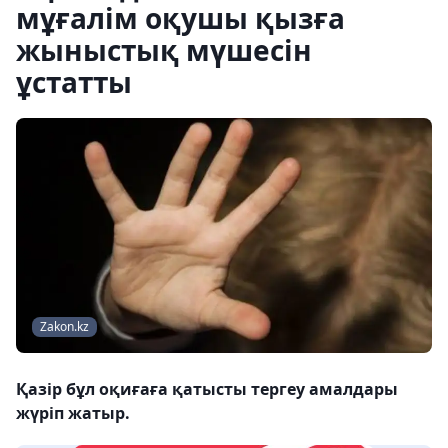
мұғалім оқушы қызға
жыныстық мүшесін
ұстатты
Zakon.kz
Қазір бұл оқиғаға қатысты тергеу амалдары
жүріп жатыр.