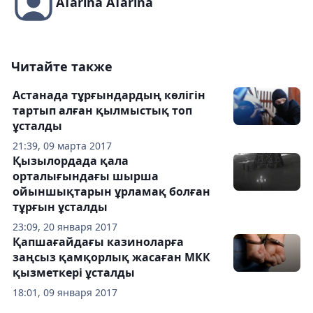
ATarina ATarina
Читайте также
Астанада тұрғындардың көлігін
тартып алған қылмыстық топ
ұсталды
21:39, 09 марта 2017
Қызылордада қала
орталығындағы шырша
ойыншықтарын ұрламақ болған
тұрғын ұсталды
23:09, 20 января 2017
Қапшағайдағы казиноларға
заңсыз қамқорлық жасаған МКК
қызметкері ұсталды
18:01, 09 января 2017