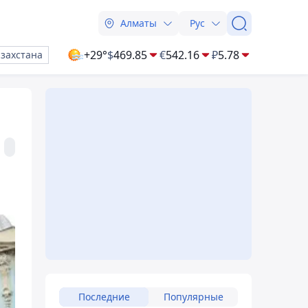
Алматы
Рус
+29°
$
469.85
€
542.16
₽
5.78
азахстана
Последние
Популярные