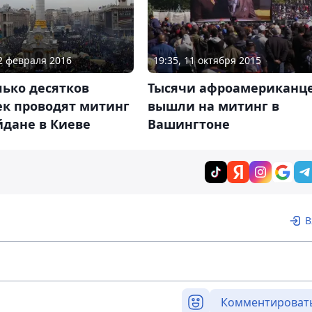
22 февраля 2016
19:35, 11 октября 2015
ько десятков
Тысячи афроамериканц
ек проводят митинг
вышли на митинг в
йдане в Киеве
Вашингтоне
В
Комментироват