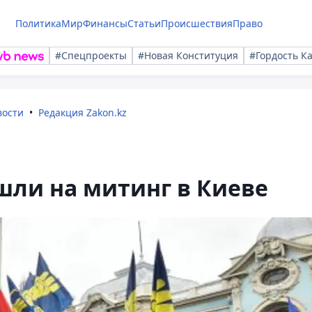
Политика
Мир
Финансы
Статьи
Происшествия
Право
#Спецпроекты
#Новая Конституция
#Гордость К
вости
Редакция Zakon.kz
шли на митинг в Киеве