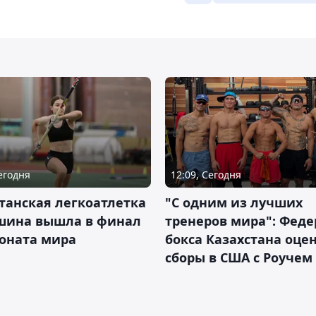
Сегодня
12:09, Сегодня
танская легкоатлетка
"С одним из лучших
шина вышла в финал
тренеров мира": Фед
оната мира
бокса Казахстана оце
сборы в США с Роучем