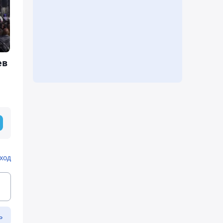
ев
ход
ь