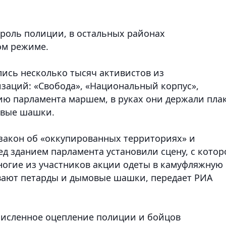
троль полиции, в остальных районах
ом режиме.
лись несколько тысяч активистов из
заций: «Свобода», «Национальный корпус»,
ию парламента маршем, в руках они держали пла
овые шашки.
закон об «оккупированных территориях» и
ед зданием парламента установили сцену, с котор
огие из участников акции одеты в камуфляжную
вают петарды и дымовые шашки, передает РИА
численное оцепление полиции и бойцов