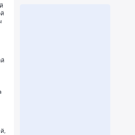
ой
ой
ы
ий
а
й,