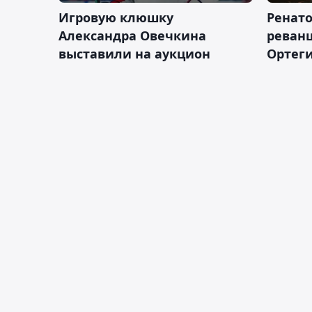
Игровую клюшку
Ренат
Александра Овечкина
реван
выставили на аукцион
Ортеги