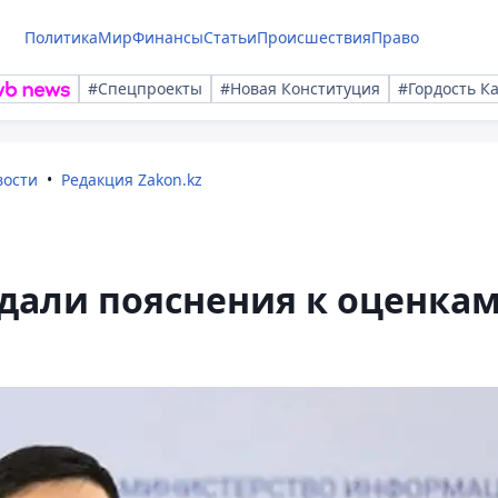
Политика
Мир
Финансы
Статьи
Происшествия
Право
#Спецпроекты
#Новая Конституция
#Гордость К
вости
Редакция Zakon.kz
дали пояснения к оценка