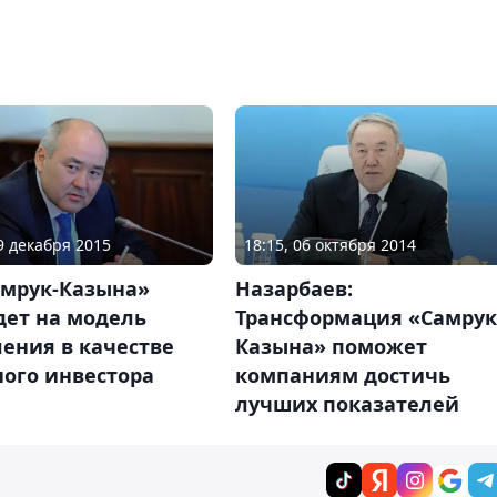
09 декабря 2015
18:15, 06 октября 2014
амрук-Казына»
Назарбаев:
дет на модель
Трансформация «Самрук
ения в качестве
Казына» поможет
ного инвестора
компаниям достичь
лучших показателей