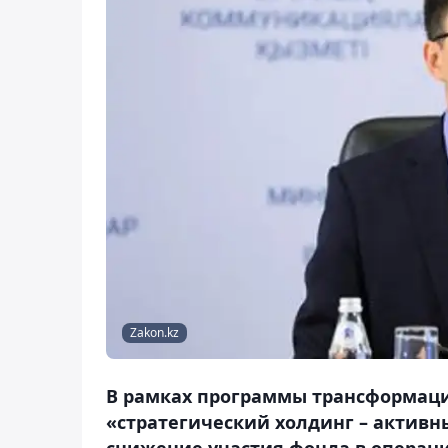
Zakon.kz
В рамках программы трансформаци
«стратегический холдинг – активн
снижение участия фонда в операц