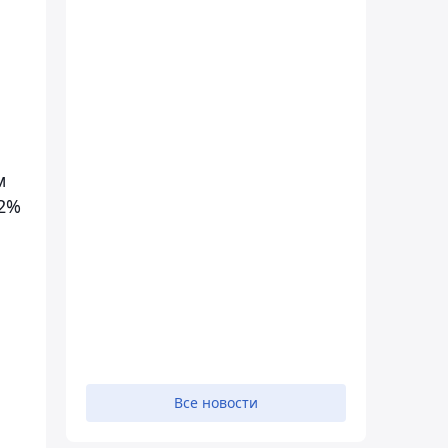
м
32%
и
Все новости