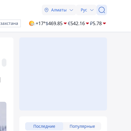
Алматы
Рус
+17°
$
469.85
€
542.16
₽
5.78
азахстана
м
Последние
Популярные