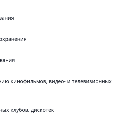
ования
оохранения
ования
нию кинофильмов, видео- и телевизионных
ных клубов, дискотек