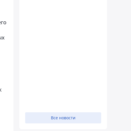
его
ых
к
Все новости