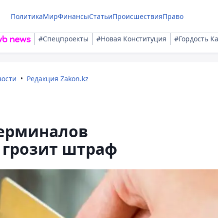
Политика
Мир
Финансы
Статьи
Происшествия
Право
#Спецпроекты
#Новая Конституция
#Гордость К
вости
Редакция Zakon.kz
терминалов
грозит штраф