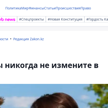
Политика
Мир
Финансы
Статьи
Происшествия
Право
#Спецпроекты
#Новая Конституция
#Гордость К
вости
Редакция Zakon.kz
ы никогда не измените в