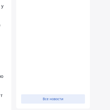
 у
е
но
ь
ит
Все новости