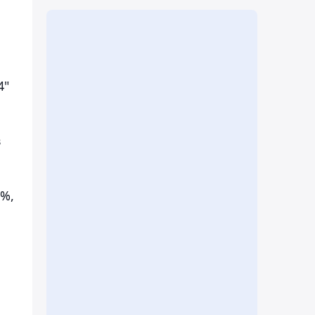
4"
в
 %,