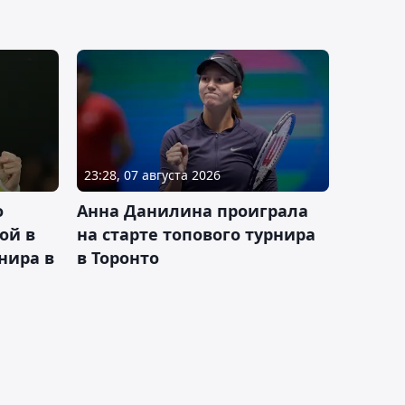
23:28, 07 августа 2026
о
Анна Данилина проиграла
ой в
на старте топового турнира
нира в
в Торонто