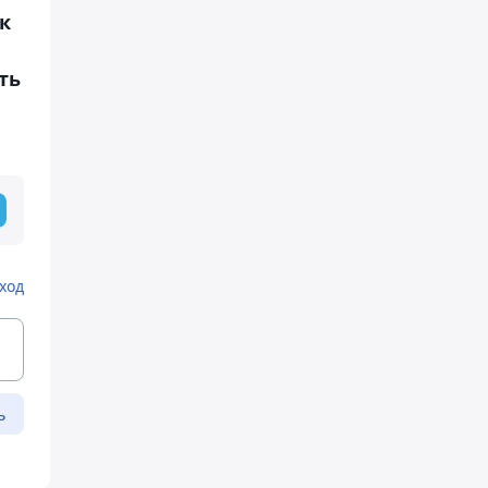
к
ть
ход
ь