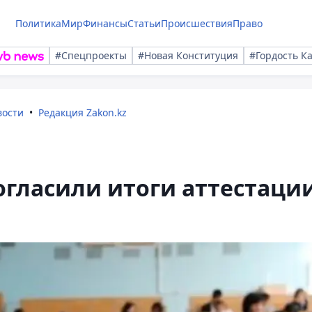
Политика
Мир
Финансы
Статьи
Происшествия
Право
#Спецпроекты
#Новая Конституция
#Гордость К
вости
Редакция Zakon.kz
гласили итоги аттестаци