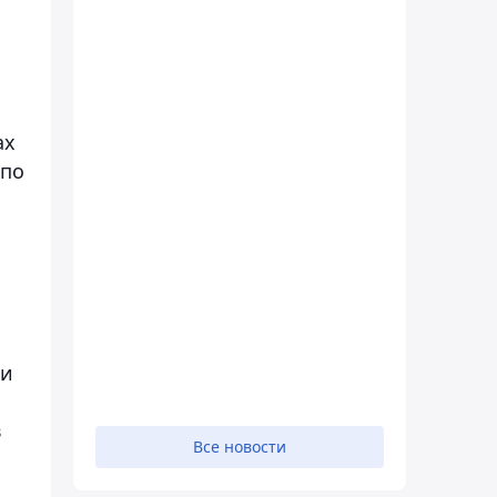
ах
 по
ии
в
Все новости