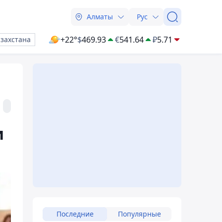
Алматы
Рус
+22°
$
469.93
€
541.64
₽
5.71
азахстана
и
Последние
Популярные