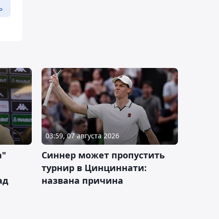
ь
03:59, 07 августа 2026
а"
Синнер может пропустить
турнир в Цинциннати:
ад
названа причина