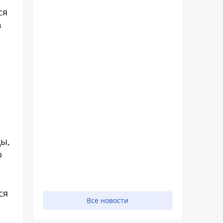
ся
в
ды,
ю
ся
Все новости