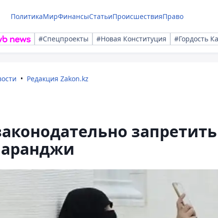
Политика
Мир
Финансы
Статьи
Происшествия
Право
#Спецпроекты
#Новая Конституция
#Гордость К
вости
Редакция Zakon.kz
 законодательно запретить
паранджи