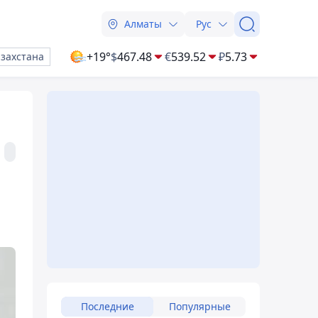
Алматы
Рус
+19°
$
467.48
€
539.52
₽
5.73
азахстана
Последние
Популярные