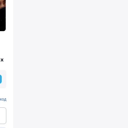
ях
ход