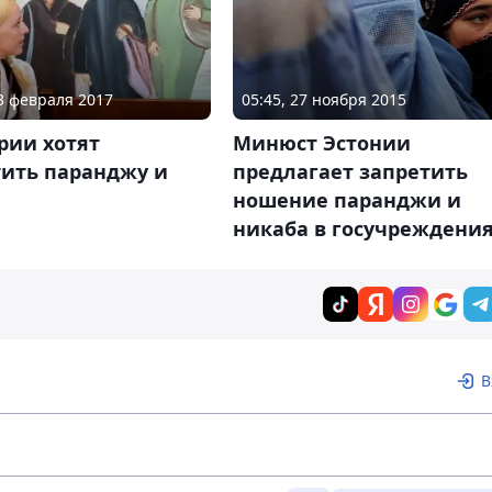
23 февраля 2017
05:45, 27 ноября 2015
рии хотят
Минюст Эстонии
тить паранджу и
предлагает запретить
ношение паранджи и
никаба в госучреждени
В