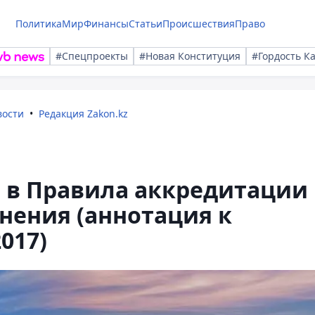
Политика
Мир
Финансы
Статьи
Происшествия
Право
#Спецпроекты
#Новая Конституция
#Гордость К
вости
Редакция Zakon.kz
 в Правила аккредитации 
нения (аннотация к
017)