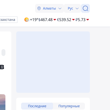
Алматы
Рус
+19°
$
467.48
€
539.52
₽
5.73
азахстана
в
Последние
Популярные