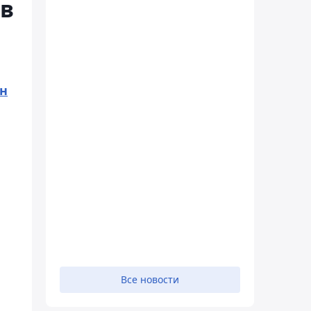
 в
ан
а
Все новости