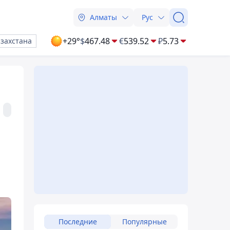
Алматы
Рус
+29°
$
467.48
€
539.52
₽
5.73
азахстана
Последние
Популярные