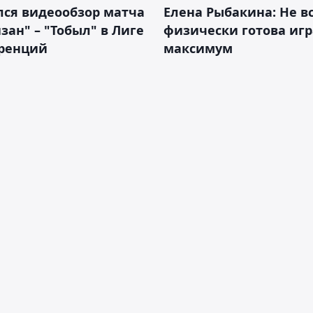
лся видеообзор матча
Елена Рыбакина: Не в
зан" – "Тобыл" в Лиге
физически готова игр
ренций
максимум