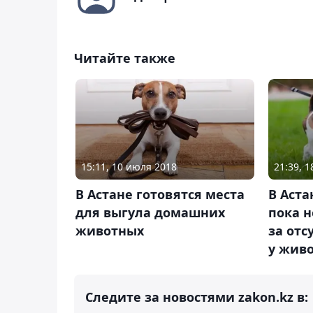
Читайте также
15:11, 10 июля 2018
21:39, 
В Астане готовятся места
В Аста
для выгула домашних
пока н
животных
за отс
у жив
Следите за новостями zakon.kz в: