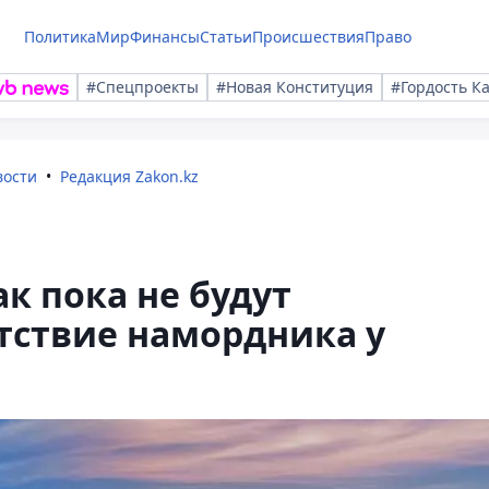
Политика
Мир
Финансы
Статьи
Происшествия
Право
#Спецпроекты
#Новая Конституция
#Гордость К
вости
Редакция Zakon.kz
ак пока не будут
тствие намордника у