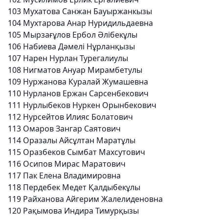
103
Мухатова Санжан Бауыржанкызы
104
Мухтарова Анар Нуридильдаевна
105
Мырзағұлов Ербол Әлібекұлы
106
Набиева Дәмелі Нұрланқызы
107
Нарен Нурлан Турегалиулы
108
Нигматов Ануар Мирамбетулы
109
Нуржанова Куралай Жумашевна
110
Нурланов Ержан Сарсенбекович
111
Нурлыбеков Нуркен Орынбекович
112
Нурсейтов Илияс Болатович
113
Омаров Зангар Саятович
114
Оразалы Айсұлтан Маратұлы
115
Оразбеков Сымбат Махсутович
116
Осипов Мирас Маратович
117
Пак Елена Владимировна
118
Пердебек Медет Қалдыбекұлы
119
Райханова Айгерим Жалелиденовна
120
Рақымова Индира Тимурқызы