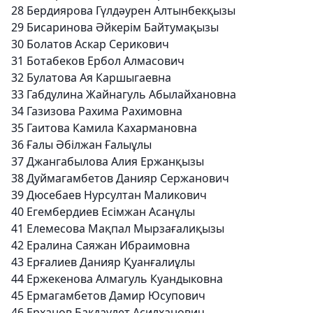
28
Бердиярова Гүлдәурен Алтынбекқызы
29
Бисаринова Әйкерім Байтумақызы
30
Болатов Аскар Серикович
31
Ботабеков Ербол Алмасович
32
Булатова Ая Каршыгаевна
33
Габдулина Жайнагуль Абылайхановна
34
Газизова Рахима Рахимовна
35
Гаитова Камила Кахармановна
36
Ғалы Әбілжан Ғалыұлы
37
Джангабылова Алия Ержанқызы
38
Дуймагамбетов Данияр Сержанович
39
Дюсебаев Нурсултан Маликович
40
Егембердиев Есімжан Асанұлы
41
Елемесова Мақпал Мырзағалиқызы
42
Ералина Саяжан Ибраимовна
43
Ерғалиев Данияр Қуанғалиұлы
44
Ержекенова Алмагуль Куандыковна
45
Ермагамбетов Дамир Юсупович
46
Ерханов Бакдаулет Асилханович