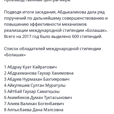
Подводя итоги заседания, Абдыкаликова дала ряд
поручений по дальнейшему совершенствованию и
повышению эффективности механизмов
реализации международной стипендии «Болашак».
Всего на 2017 год было выделено 600 стипендий.
Список обладателей международной стипендии
«Болашак»
1
Абдрау Куат Кайратович
2
Абдрахманова Гаухар Хакимовна
3
Абдуев Нурмахан Бахтиярович
4
Айкупешев Султан Муратулы
5
Айтбай Гаухар Саматқызы
6
Акимбеков Думан Туктасынович
7
Алиев Валихан Богенбаевич
8
Алпысбаева Дана Мэлсовна