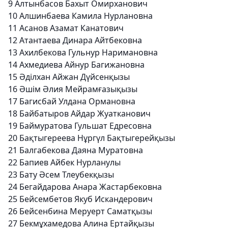
9
Алтынбасов Бахыт Омирханович
10
Алшинбаева Камила Нурлановна
11
Асанов Азамат Канатович
12
Атантаева Динара Айтбековна
13
Ахилбекова Гульнур Наримановна
14
Ахмедиева Айнур Багижановна
15
Әділхан Айжан Дүйсенқызы
16
Әшім Әлия Мейрамғазықызы
17
Багисбай Улдана Ормановна
18
Байбатыров Айдар Жуатканович
19
Баймуратова Гульшат Едресовна
20
Бақтыгереева Нұргүл Бақтыгерейқызы
21
Балгабекова Даяна Муратовна
22
Бапиев Айбек Нурланулы
23
Бату Әсем Тлеубекқызы
24
Бегайдарова Анара Жастарбековна
25
Бейсембетов Якуб Искандерович
26
Бейсенбина Меруерт Саматқызы
27
Бекмұхамедова Алина Ертайқызы