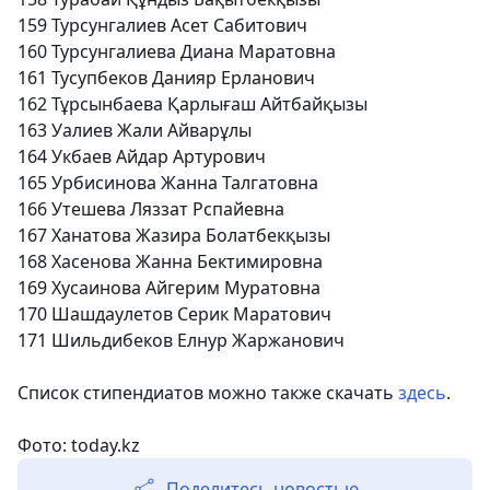
159
Турсунгалиев Асет Сабитович
160
Турсунгалиева Диана Маратовна
161
Тусупбеков Данияр Ерланович
162
Тұрсынбаева Қарлығаш Айтбайқызы
163
Уалиев Жали Айварұлы
164
Укбаев Айдар Артурович
165
Урбисинова Жанна Талгатовна
166
Утешева Ляззат Рспайевна
167
Ханатова Жазира Болатбекқызы
168
Хасенова Жанна Бектимировна
169
Хусаинова Айгерим Муратовна
170
Шашдаулетов Серик Маратович
171
Шильдибеков Елнур Жаржанович
Список стипендиатов можно также скачать
здесь
.
Фото: today.kz
Поделитесь новостью