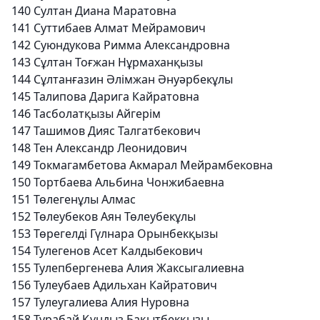
140
Султан Диана Маратовна
141
Суттибаев Алмат Мейрамович
142
Суюндукова Римма Александровна
143
Сұлтан Тоғжан Нұрмаханқызы
144
Сұлтанғазин Әлімжан Әнуәрбекұлы
145
Талипова Дарига Кайратовна
146
Тасболатқызы Айгерім
147
Ташимов Дияс Талгатбекович
148
Тен Александр Леонидович
149
Токмагамбетова Акмарал Мейрамбековна
150
Тортбаева Альбина Чонжибаевна
151
Төлегенұлы Алмас
152
Төлеубеков Аян Төлеубекұлы
153
Төрегелді Гүлнара Орынбекқызы
154
Тулегенов Асет Калдыбекович
155
Тулепбергенева Алия Жаксыгалиевна
156
Тулеубаев Адильхан Кайратович
157
Тулеугалиева Алия Нуровна
158
Турабай Құндыз Бақытбекқызы