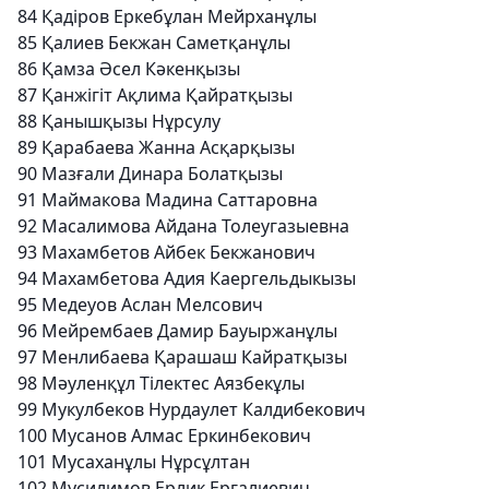
84
Қадіров Еркебұлан Мейрханұлы
85
Қалиев Бекжан Саметқанұлы
86
Қамза Әсел Кәкенқызы
87
Қанжігіт Ақлима Қайратқызы
88
Қанышқызы Нұрсулу
89
Қарабаева Жанна Асқарқызы
90
Мазғали Динара Болатқызы
91
Маймакова Мадина Саттаровна
92
Масалимова Айдана Толеугазыевна
93
Махамбетов Айбек Бекжанович
94
Махамбетова Адия Каергельдыкызы
95
Медеуов Аслан Мелсович
96
Мейрембаев Дамир Бауыржанұлы
97
Менлибаева Қарашаш Кайратқызы
98
Мәуленқұл Тілектес Аязбекұлы
99
Мукулбеков Нурдаулет Калдибекович
100
Мусанов Алмас Еркинбекович
101
Мусаханұлы Нұрсұлтан
102
Мусилимов Ерлик Ергалиевич