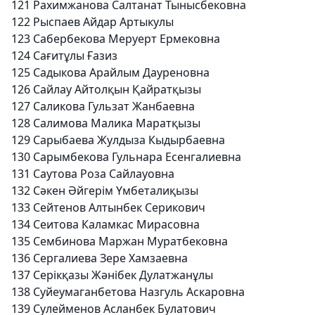
121
Рахимжанова Салтанат Тынысбековна
122
Рыспаев Айдар Артыкулы
123
Сабербекова Меруерт Ермековна
124
Сағитұлы Ғазиз
125
Садыкова Арайлым Дауреновна
126
Сайлау Айтолқын Қайратқызы
127
Саликова Гульзат Жанбаевна
128
Салимова Малика Маратқызы
129
Сарыбаева Жулдыза Кыдырбаевна
130
Сарымбекова Гульнара Есенгалиевна
131
Саутова Роза Сайлауовна
132
Сәкен Әйгерім Үмбеталиқызы
133
Сейтенов Алтынбек Серикович
134
Сеитова Каламкас Мирасовна
135
Сембинова Маржан Муратбековна
136
Сергалиева Зере Хамзаевна
137
Серікқазы Жәнібек Дулатжанұлы
138
Суйеумаганбетова Назгуль Аскаровна
139
Сулейменов Асланбек Булатович