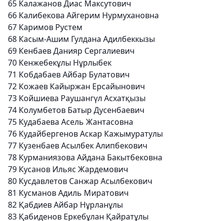
65
Калажанов Диас Максутович
66
Калибекова Айгерим Нурмухановна
67
Каримов Рустем
68
Касым-Ашим Гулдана Адилбеккызы
69
Кенбаев Данияр Сергалиевич
70
Кенжебекұлы Нұрлыбек
71
Кобдабаев Айбар Булатович
72
Кожаев Кайыржан Ерсайынович
73
Койшиева Раушангүл Асхатқызы
74
Колумбетов Батыр Дусенбаевич
75
Кудабаева Асель Жантасовна
76
Кудайбергенов Аскар Кажымуратулы
77
Кузенбаев Асылбек Алипбекович
78
Курманиязова Айдана Бакытбековна
79
Кусанов Ильяс Жардемович
80
Кусдавлетов Санжар Асылбекович
81
Кусманов Адиль Миратович
82
Қабдиев Айбар Нұрланұлы
83
Қабиденов Еркебұлан Қайратұлы