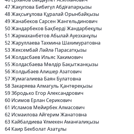
47
Жакупова Бибигүл Абдіғапарқызы
48
Жақсығұлова Құралай Орынбайқызы
49
Жанабеков Сарсен Жангельдинович
50
Жандарбеков Бақберді Жандарбекұлы
51
Жармаханбетов Абылай Ауезханұлы
52
Жаруллаева Тахмина Шахимуратовна
53
Жексембай Ләйлә Парасатқызы
54
Жолдасбаев Ильяс Хакимович
55
Жолдасбаева Мөлдір Бақытжанқызы
56
Жолдыбаев Алишер Азатович
57
Жумагалиева Баян Булатовна
58
Закаряева Алмагуль Қантөреқызы
59
Збродько Егор Александрович
60
Исимов Ерлан Серикович
61
Исламов Мейирбек Алмасович
62
Исмаилова Айгерим Жанатовна
63
Кайбалдиева Ұлмекен Аманғалиқызы
64
Каир Бекболат Азатұлы